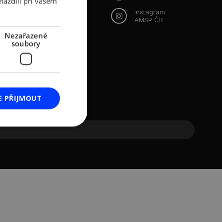
máždili při vašem
Instagram
AMSP ČR
Nezařazené
soubory
E PŘIJMOUT