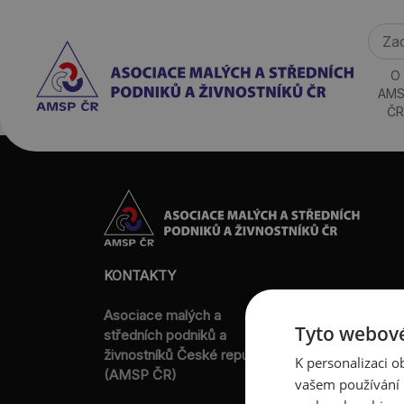
O
AMS
ČR
KONTAKTY
Asociace malých a
Sokolovská 100
Tyto webové
středních podniků a
186 00 Praha 8 
živnostníků České republiky
K personalizaci 
T:
+420 236 08
(AMSP ČR)
vašem používání n
M:
+420 733 72