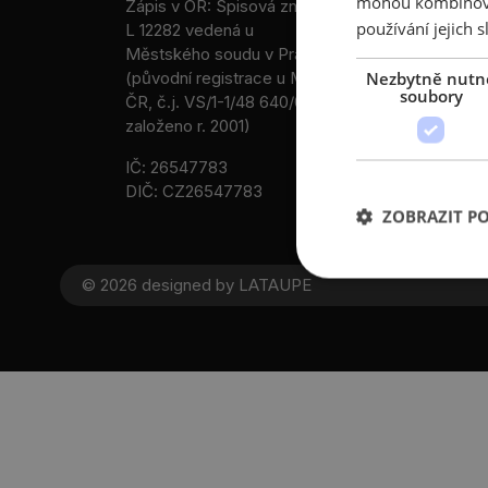
mohou kombinovat
Zápis v OR: Spisová značka
e-mail:
amsp@a
používání jejich s
L 12282 vedená u
web: www.ams
Městského soudu v Praze
Nezbytně nutn
(původní registrace u MV
Datová schránk
soubory
ČR, č.j. VS/1-1/48 640/01-R,
ID: au9uavs
založeno r. 2001)
IČ: 26547783
DIČ: CZ26547783
ZOBRAZIT P
© 2026 designed by
LATAUPE