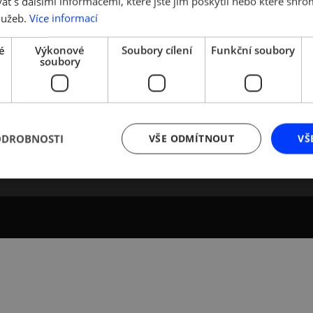
 s dalšími informacemi, které jste jim poskytli nebo které shro
údajů
msp.cz
lužeb.
Více informací
p.cz
é
Výkonové
Soubory cílení
Funkční soubory
a:
soubory
ODROBNOSTI
VŠE ODMÍTNOUT
VŠ