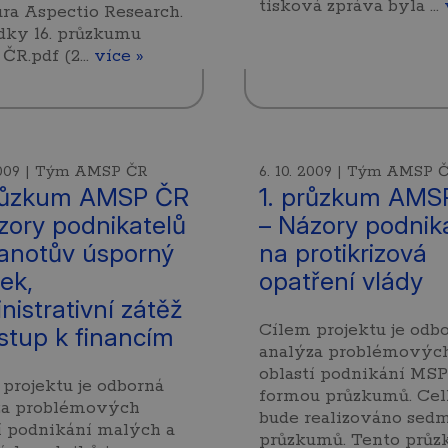
tisková zpráva byla …
ra Aspectio Research.
dky 16. průzkumu
ČR.pdf (2…
více »
 2009 | Tým AMSP ČR
6. 10. 2009 | Tým AMSP 
růzkum AMSP ČR
1. průzkum AMS
zory podnikatelů
– Názory podnik
anotův úsporný
na protikrizová
ek,
opatření vlády
nistrativní zátěž
Cílem projektu je odb
ístup k financím
analýza problémovýc
oblastí podnikání MSP
projektu je odborná
formou průzkumů. Ce
za problémových
bude realizováno sed
í podnikání malých a
průzkumů. Tento prů