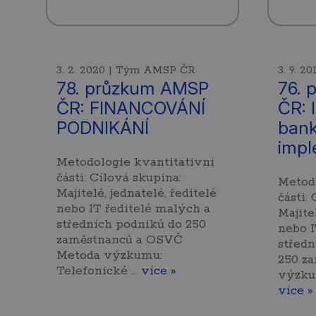
3. 2. 2020 | Tým AMSP ČR
3. 9. 
78. průzkum AMSP
76. 
ČR: FINANCOVÁNÍ
ČR: 
PODNIKÁNÍ
bank
impl
Metodologie kvantitativní
části: Cílová skupina:
Metodo
Majitelé, jednatelé, ředitelé
části:
nebo IT ředitelé malých a
Majite
středních podniků do 250
nebo I
zaměstnanců a OSVČ
středn
Metoda výzkumu:
250 z
Telefonické …
více »
výzku
více »