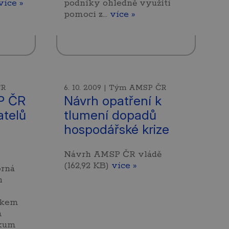
více »
podniky ohledně využití
pomoci z…
více »
ČR
6. 10. 2009 | Tým AMSP ČR
P ČR
Návrh opatření k
atelů
tlumení dopadů
hospodářské krize
Návrh AMSP ČR vládě
(162,92 KB)
více »
orná
h
lkem
m
zkum