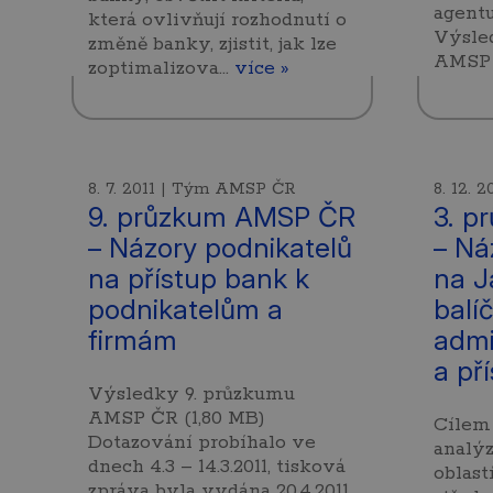
agentu
která ovlivňují rozhodnutí o
Výsle
změně banky, zjistit, jak lze
AMSP 
zoptimalizova…
více »
8. 7. 2011 | Tým AMSP ČR
8. 12.
9. průzkum AMSP ČR
3. p
– Názory podnikatelů
– Ná
na přístup bank k
na J
podnikatelům a
balíč
firmám
admi
a př
Výsledky 9. průzkumu
AMSP ČR (1,80 MB)
Cílem 
Dotazování probíhalo ve
analý
dnech 4.3 – 14.3.2011, tisková
oblast
zpráva byla vydána 20.4.2011,