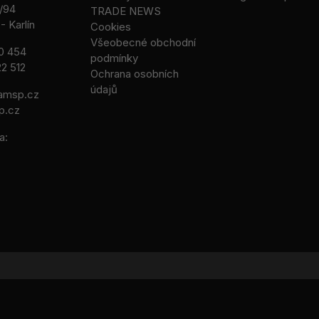
/94
TRADE NEWS
- Karlín
Cookies
Všeobecné obchodní
0 454
podmínky
2 512
Ochrana osobních
údajů
msp.cz
p.cz
a: