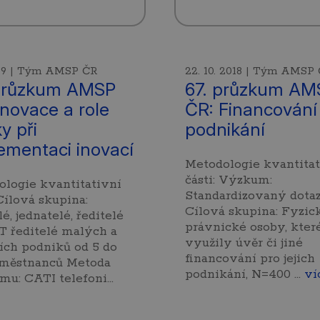
2019 | Tým AMSP ČR
22. 10. 2018 | Tým AMSP
průzkum AMSP
67. průzkum AM
Inovace a role
ČR: Financování
y při
podnikání
ementaci inovací
Metodologie kvantitat
části: Výzkum:
logie kvantitativní
Standardizovaný dota
 Cílová skupina:
Cílová skupina: Fyzic
lé, jednatelé, ředitelé
právnické osoby, kter
T ředitelé malých a
využily úvěr či jiné
ích podniků od 5 do
financování pro jejich
aměstnanců Metoda
podnikání, N=400 …
ví
mu: CATI telefoni…