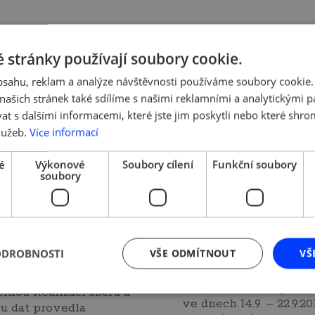
 stránky používají soubory cookie.
obsahu, reklam a analýze návštěvnosti používáme soubory cookie.
ašich stránek také sdílíme s našimi reklamními a analytickými par
 s dalšími informacemi, které jste jim poskytli nebo které shro
 2012 | Tým AMSP ČR
17. 1. 2012 | Tým AMSP Č
průzkum AMSP
12. průzkum AM
lužeb.
Více informací
 Názory malých
ČR – Názory
é
Výkonové
Soubory cílení
Funkční soubory
ředních podniků
podnikatelů na
soubory
novace a jejich
daňovou reform
ncování
Realizaci sběru a anal
provedla agentura Asp
dky nezávislého
ODROBNOSTI
VŠE ODMÍTNOUT
VŠ
Research. Výsledky 12
umu AMSP ČR ve
průzkumu AMSP ČR (2,
ráci s Českou
MB) Dotazování probí
elnou Realizaci sběru a
ve dnech 14.9. – 22.9.201
u dat provedla