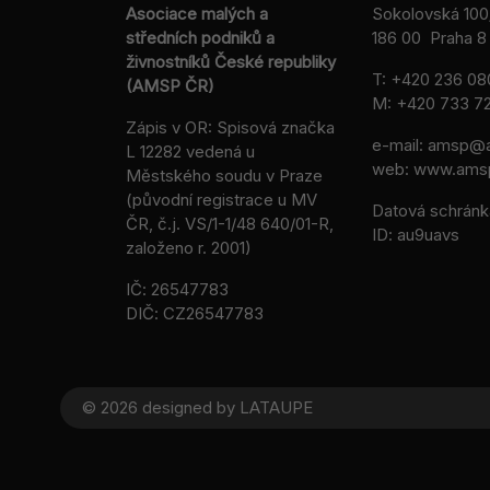
Asociace malých a
Sokolovská 100
středních podniků a
186 00 Praha 8 
živnostníků České republiky
T:
+420 236 08
(AMSP ČR)
M:
+420 733 72
Zápis v OR: Spisová značka
e-mail:
amsp@a
L 12282 vedená u
web: www.ams
Městského soudu v Praze
(původní registrace u MV
Datová schránk
ČR, č.j. VS/1-1/48 640/01-R,
ID: au9uavs
založeno r. 2001)
IČ: 26547783
DIČ: CZ26547783
© 2026 designed by
LATAUPE