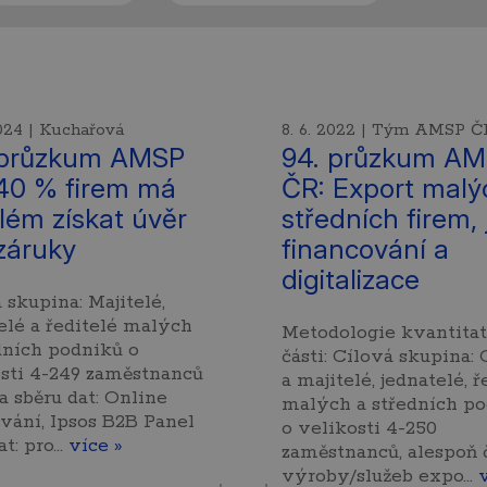
2024 | Kuchařová
8. 6. 2022 | Tým AMSP Č
 průzkum AMSP
94. průzkum A
40 % firem má
ČR: Export malý
lém získat úvěr
středních firem,
záruky
financování a
digitalizace
 skupina: Majitelé,
elé a ředitelé malých
Metodologie kvantitat
dních podniků o
části: Cílová skupina
sti 4-249 zaměstnanců
a majitelé, jednatelé, ř
 sběru dat: Online
malých a středních p
vání, Ipsos B2B Panel
o velikosti 4-250
at: pro…
více »
zaměstnanců, alespoň 
výroby/služeb expo…