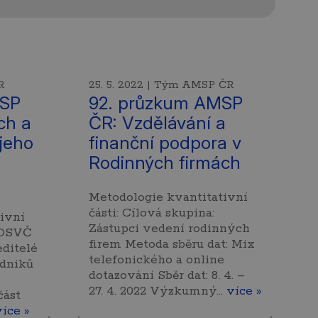
R
25. 5. 2022 | Tým AMSP ČR
MSP
92. průzkum AMSP
ch a
ČR: Vzdělávání a
 jeho
finanční podpora v
Rodinných firmách
Metodologie kvantitativní
části: Cílová skupina:
ivní
Zástupci vedení rodinných
: OSVČ
firem Metoda sběru dat: Mix
editelé
telefonického a online
odniků
dotazování Sběr dat: 8. 4. –
27. 4. 2022 Výzkumný…
více »
část
více »