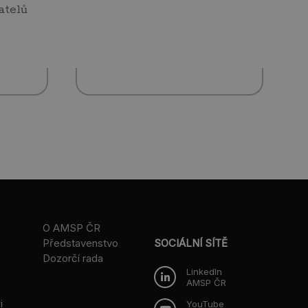
atelů
O AMSP ČR
Představenstvo
SOCIÁLNÍ SÍTĚ
Dozorčí rada
LinkedIn
AMSP ČR
i
YouTube