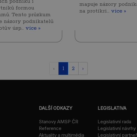
ích podniků i
mapuje názory podnik
stníků formou
na protikri…
více »
umů. Tento průzkum
e názory podnikatelů
notův úsp…
více »
‹
1
2
›
DALŠÍ ODKAZY
LEGISLATIVA
Stanovy AMSP ČR
Legislativní rada
Reference
Legislativní návrhy
Aktuality a multimédia
Legislativní partneř