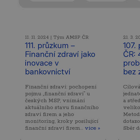
11. 11. 2024 | Tým AMSP ČR
21. 3. 
111. průzkum –
107.
Finanční zdraví jako
ČR: 
inovace v
prob
bankovnictví
bez 
Finanční zdraví: pochopení
Cílová
pojmu „finanční zdraví“ u
jednat
českých MSP, vnímání
a stře
aktuálního stavu finančního
veliko
zdraví firem a jeho
Metoda
monitoring, kroky posilující
dotazo
finanční zdraví firem…
více »
Sběr d