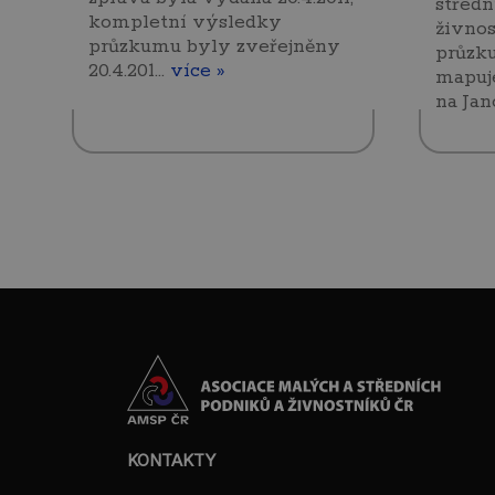
středn
kompletní výsledky
živno
průzkumu byly zveřejněny
průzk
20.4.201…
více »
mapuj
na Ja
KONTAKTY