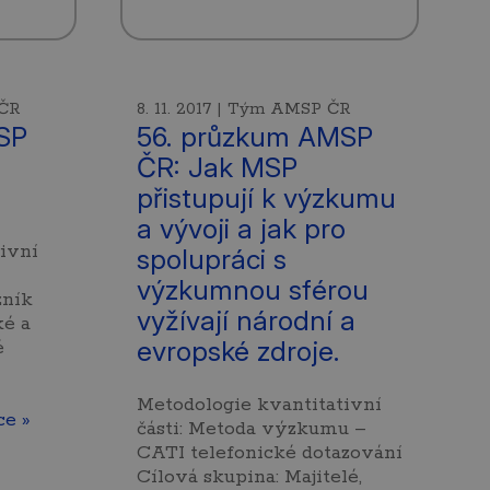
 ČR
8. 11. 2017 | Tým AMSP ČR
SP
56. průzkum AMSP
ČR: Jak MSP
přistupují k výzkumu
a vývoji a jak pro
ivní
spolupráci s
výzkumnou sférou
zník
vyžívají národní a
ké a
evropské zdroje.
é
Metodologie kvantitativní
ce »
části: Metoda výzkumu –
CATI telefonické dotazování
Cílová skupina: Majitelé,