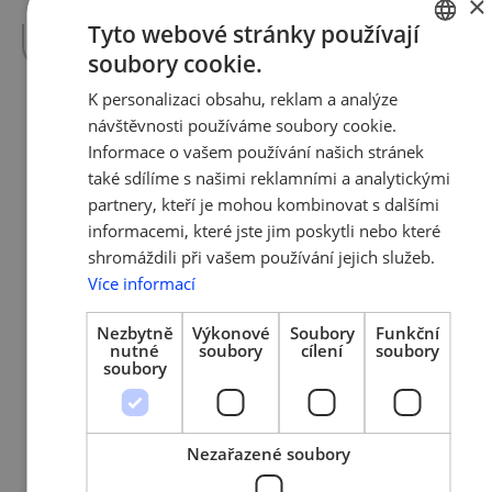
×
Vypravíme se…
více »
Tyto webové stránky používají
soubory cookie.
CZECH
K personalizaci obsahu, reklam a analýze
ENGLISH
návštěvnosti používáme soubory cookie.
27. 10. 2022 | Tým AMSP ČR
Informace o vašem používání našich stránek
Toulky Českem budoucnosti II. –
také sdílíme s našimi reklamními a analytickými
3. díl Chovatelé
partnery, kteří je mohou kombinovat s dalšími
informacemi, které jste jim poskytli nebo které
Nepropásněte dnešní 3. díl tv speciálu s
shromáždili při vašem používání jejich služeb.
Českou televizí s názvem Toulky Českem
Více informací
budoucnosti II. Pořadem vás tradičně provází
moderátorská dvojice Iveta Toušlová a Josef
Nezbytně
Výkonové
Soubory
Funkční
Maršál. V dnešním třetím dílu speciálu
nutné
soubory
cílení
soubory
soubory
Toulavé kamery vyrazíme za chovateli.
Iveta s Josefem vás zavedou do jednoho z
nejmodernějších kravínů v Evropě, který
vyrostl nedaleko Staré Paky. Většinu práce
Nezařazené soubory
v něm zastanou roboti, díky jejichž pomoci
se o 500…
více »