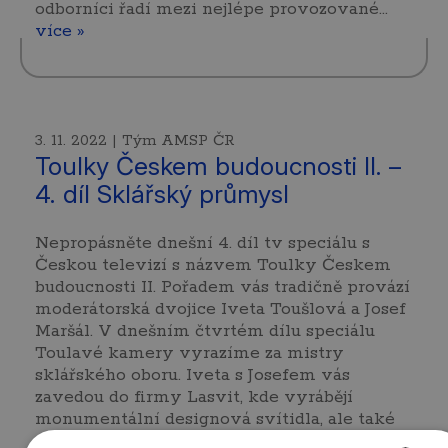
odborníci řadí mezi nejlépe provozované…
více »
3. 11. 2022 | Tým AMSP ČR
Toulky Českem budoucnosti II. –
4. díl Sklářský průmysl
Nepropásněte dnešní 4. díl tv speciálu s
Českou televizí s názvem Toulky Českem
budoucnosti II. Pořadem vás tradičně provází
moderátorská dvojice Iveta Toušlová a Josef
Maršál. V dnešním čtvrtém dílu speciálu
Toulavé kamery vyrazíme za mistry
sklářského oboru. Iveta s Josefem vás
zavedou do firmy Lasvit, kde vyrábějí
monumentální designová svítidla, ale také
ceny pro vítěze slavné Tour de France.