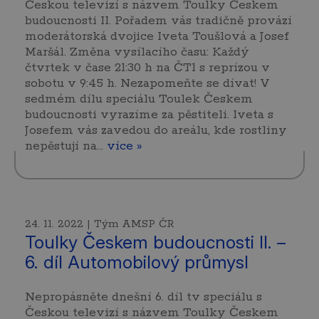
Českou televizí s názvem Toulky Českem
budoucnosti II. Pořadem vás tradičně provází
moderátorská dvojice Iveta Toušlová a Josef
Maršál. Změna vysílacího času: Každý
čtvrtek v čase 21:30 h na ČT1 s reprízou v
sobotu v 9:45 h. Nezapomeňte se dívat! V
sedmém dílu speciálu Toulek Českem
budoucnosti vyrazíme za pěstiteli. Iveta s
Josefem vás zavedou do areálu, kde rostliny
nepěstují na…
více »
24. 11. 2022 | Tým AMSP ČR
Toulky Českem budoucnosti II. –
6. díl Automobilový průmysl
Nepropásněte dnešní 6. díl tv speciálu s
Českou televizí s názvem Toulky Českem