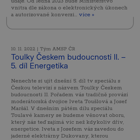
údaje. Od ledna 2023 bude Ministerstvo
vnitra dle zákona o elektronických úkonech
a autorizované konverzi…
více »
10. 11. 2022 | Tým AMSP ČR
Toulky Českem budoucnosti II. –
5. díl Energetika
Nenechte si ujít dnešní 5. díl tv speciálu s
Českou televizí s názvem Toulky Českem
budoucnosti II. Pořadem vás tradičně provází
moderátorská dvojice Iveta Toušlová a Josef
Maršál. V dnešním pátém dílu speciálu
Toulavé kamery se budeme věnovat oboru,
který nás teď zajímá víc než kdykoliv dřív,
energetice. Iveta s Josefem vás zavedou do
jaderné elektrárny Dukovany, kterou