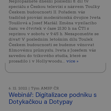
Nepropásněte dnešní poslední 8. díl tv
speciálu s Českou televizí s názvem Toulky
Českem budoucnosti II. Pořadem vás
tradičně provází moderátorská dvojice Iveta
Toušlová a Josef Maršál. Změna vysílacího
času: ve čtvrtek v čase 21:30 h na ČT1 s
reprízou v sobotu v 9:45 h. Nezapomeňte se
dívat! V posledním letošním dílu Toulek
Českem budoucnosti se budeme věnovat
filmovému průmyslu. Iveta s Josefem vás
zavedou do trikového studia, které se
prosadilo i v Hollywoodu.…
více »
6. 12. 2022 | Tým AMSP ČR
Webinář: Digitalizace podniku s
Dotykačkou a Dotypay