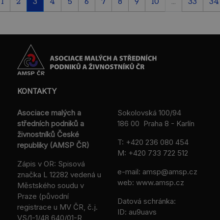
1
2
3
4
5
6
7
8
9
10
...
33
34
KONTAKTY
Asociace malých a
Sokolovská 100/94
středních podniků a
186 00 Praha 8 - Karlín
živnostníků České
T:
+420 236 080 454
republiky (AMSP ČR)
M:
+420 733 722 512
Zápis v OR: Spisová
e-mail:
amsp@amsp.cz
značka L 12282 vedená u
web: www.amsp.cz
Městského soudu v
Praze (původní
Datová schránka:
registrace u MV ČR, č.j.
ID: au9uavs
VS/1-1/48 640/01-R,