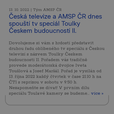
13. 10. 2022 | Tým AMSP ČR
Česká televize a AMSP ČR dnes
spouští tv speciál Toulky
Českem budoucnosti II.
Dovolujeme si vám s hrdostí představit
druhou řadu oblíbeného tv speciálu s Českou
televizí s názvem Toulky Českem
budoucnosti II. Pořadem vás tradičně
provede moderátorská dvojice Iveta
Toušlová a Josef Maršál. Pořad je vysílán od
13. října 2022 každý čtvrtek v čase 21:10 h na
ČT1 s reprízou v sobotu v 9:50 h.
Nezapomeňte se dívat! V prvním dílu
speciálu Toulavé kamery se budeme…
více »