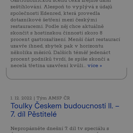
Gastronomickou scénu čeká zřejmě další
zeštíhlování. Alespoň to vyplývá z údajů
společnosti Edenred, která provedla
dotazníkové šetření mezi českými
restauracemi. Podle něj chce aktuálně
skončit s hostinskou činností skoro 8
procent gastrozařízení. Menší část restaurací
uzavře ihned, zbytek pak v horizontu
několika měsíců. Dalších téměř jedenáct
procent podniků tvrdí, že spíše skončí a
necelá třetina uzavření kvůli…
více »
1. 12. 2022 | Tým AMSP ČR
Toulky Českem budoucnosti II. –
7. díl Pěstitelé
Nepropásněte dnešní 7. díl tv speciálu s