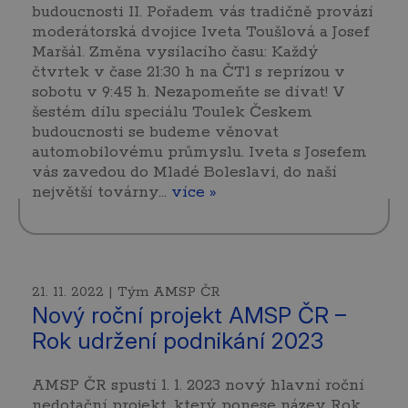
budoucnosti II. Pořadem vás tradičně provází
moderátorská dvojice Iveta Toušlová a Josef
Maršál. Změna vysílacího času: Každý
čtvrtek v čase 21:30 h na ČT1 s reprízou v
sobotu v 9:45 h. Nezapomeňte se dívat! V
šestém dílu speciálu Toulek Českem
budoucnosti se budeme věnovat
automobilovému průmyslu. Iveta s Josefem
vás zavedou do Mladé Boleslavi, do naší
největší továrny…
více »
21. 11. 2022 | Tým AMSP ČR
Nový roční projekt AMSP ČR –
Rok udržení podnikání 2023
AMSP ČR spustí 1. 1. 2023 nový hlavní roční
nedotační projekt, který ponese název Rok