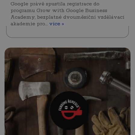
Google právě spustila registrace do
programu Grow with Google Business
Academy, bezplatné dvouměsíční vzdělávací
akademie pro…
více »