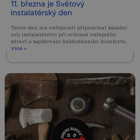
11. března je Světový
instalatérský den
Tento den má veřejnosti připomínat zásadní
rolí instalatérství při ochraně veřejného
zdraví a zajišťování každodenního komfortu.…
více »