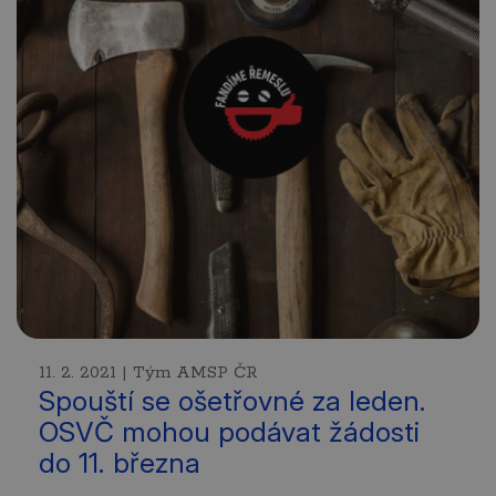
11. 2. 2021 | Tým AMSP ČR
Spouští se ošetřovné za leden.
OSVČ mohou podávat žádosti
do 11. března