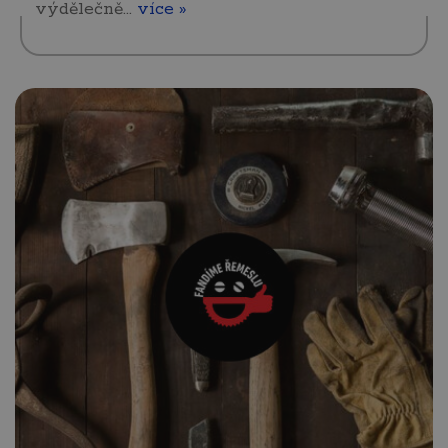
výdělečně…
více »