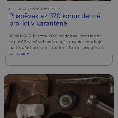
8. 3. 2021 | Tým AMSP ČR
Příspěvek až 370 korun denně
pro lidi v karanténě
V pátek 5. března 2021 podepsal prezident
republiky návrh zákona, který se vztahuje
na letošní březen a duben. Tento příspěvek
k…
více »