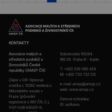
KONTAKTY
Asociace malých a
Sokolovská 100/94
středních podniků a
186 00 Praha 8 - Karlín
živnostníků České
T:
+420 236 080 454
republiky (AMSP ČR)
M:
+420 733 722 512
Zápis v OR: Spisová
e-mail:
amsp@amsp.cz
značka L 12282 vedená u
web: www.amsp.cz
Městského soudu v
Praze (původní
Datová schránka:
registrace u MV ČR, č.j.
ID: au9uavs
VS/1-1/48 640/01-R,