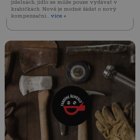
jídelnách, jídlo se může pouze vydávat v
krabičkách. Nově je možné žádat o nový
kompenzační…
více »