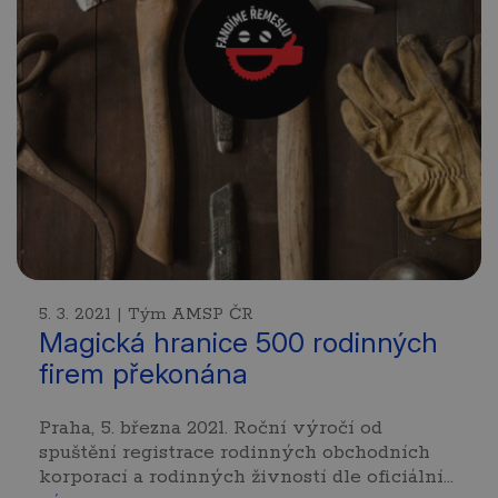
5. 3. 2021 | Tým AMSP ČR
Magická hranice 500 rodinných
firem překonána
Praha, 5. března 2021. Roční výročí od
spuštění registrace rodinných obchodních
korporací a rodinných živností dle oficiální…