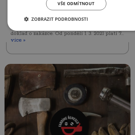
VŠE ODMÍTNOUT
nouzový stav.
ZOBRAZIT PODROBNOSTI
V případě cest do zaměstnání bude třeba
potvrzení od zaměstnavatele, u OSVČ
doklad o zakázce. Od pondělí 1. 3. 2021 platí 7…
více »