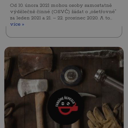
Od 10. února 2021 mohou osoby samostatně
výdělečně činné (OSVČ) žádat o „ošetřovné“
za leden 2021 a 21. – 22. prosinec 2020. A to…
více »