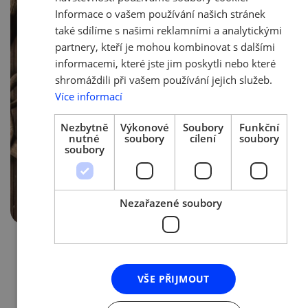
Informace o vašem používání našich stránek
také sdílíme s našimi reklamními a analytickými
partnery, kteří je mohou kombinovat s dalšími
informacemi, které jste jim poskytli nebo které
shromáždili při vašem používání jejich služeb.
Více informací
Nezbytně
Výkonové
Soubory
Funkční
nutné
soubory
cílení
soubory
soubory
Nezařazené soubory
1. 3. 2021 | Tým AMSP ČR
Nová opatření vlády od 1. 3. 2021
k výraznému omezení pohybu
VŠE PŘIJMOUT
osob. Vláda vyhlásila nový