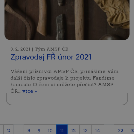
3. 2. 2021 | Tým AMSP ČR
Zpravodaj FŘ únor 2021
Vážení příznivci AMSP ČR, přinášíme Vám
další číslo zpravodaje k projektu Fandíme
řemeslo. O čem si můžete přečíst? AMSP
ČR…
více »
2
...
8
9
10
11
12
13
14
...
32
3