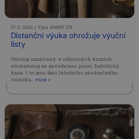
17. 2. 2021 | Tým AMSP ČR
Distanční výuka ohrožuje výuční
listy
Geolog uznávaný v odborných kruzích,
stomatolog se zavedenou praxí, katolický
kněz. I to jsou žáci letošního závěrečného
ročníku…
více »