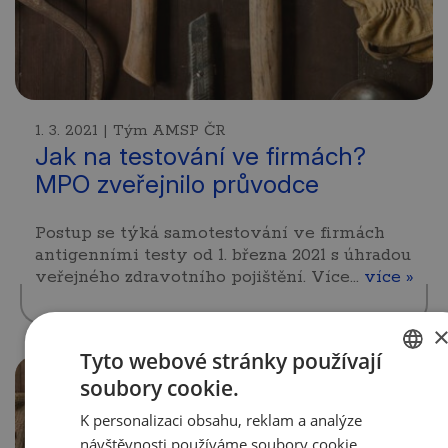
1. 3. 2021 | Tým AMSP ČR
Jak na testování ve firmách?
MPO zveřejnilo průvodce
Postup se týká samotestování ve firmách
antigenními testy od 1. března 2021 s úhradou
veřejného zdravotního pojištění. Více…
více »
Tyto webové stránky používají
soubory cookie.
CZECH
K personalizaci obsahu, reklam a analýze
ENGLISH
návštěvnosti používáme soubory cookie.