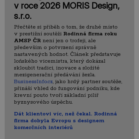
v roce 2026 MORIS Design,
s.r.o.
Přečtěte si příběh o tom, že druhé místo
v prestižní soutěži
Rodinná firma roku
AMSP ČR
není jen o trofeji, ale
především o potvrzení správně
nastavených hodnot. Článek představuje
loňského vicemistra, který dokázal
skloubit tradici, inovace a složité
mezigenerační předávání žezla.
BusinessInfo.cz
, jako hrdý partner soutěže,
přináší vhled do fungování podniku, kde
krevní pouto tvoří základní pilíř
byznysového úspěchu.
Dát klientovi víc, než čekal. Rodinná
firma dobyla Evropu s designem
komerčních interiérů