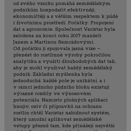
od svého vzniku pomáhá zemědělským
podnikům hospodařit efektivněji,
ekonomičtěji a s větším respektem k půdě
i životnímu prostředí. Počátky: Propojení
dat a agronomie. Společnost Varistar byla
založena na konci roku 2017 manželi
Janem a Martinou Semrádovými.
Od počátku ji spojovala jasná vize –
přenést do rostlinné výroby pokročilou
analytiku a využití dlouhodobých dat tak,
aby je mohl využívat každý zemědělský
podnik. Základní myšlenka byla
jednoduchá: každé pole je unikátní, a i
v rámci jednoho půdního bloku existují
výrazné rozdíly ve výnosovém
potenciálu. Namísto plošných aplikací
hnojiv, osiv či přípravků na ochranu
rostlin chtěl Varistar nabídnout systém,
který umožní aplikovat zemědělské
vstupy přesně tam, kde přinášejí největší