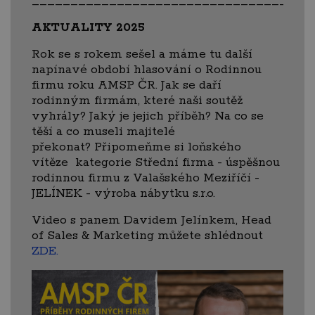
____________________________________
AKTUALITY 2025
Rok se s rokem sešel a máme tu další
napínavé období hlasování o Rodinnou
firmu roku AMSP ČR. Jak se daří
rodinným firmám, které naši soutěž
vyhrály? Jaký je jejich příběh? Na co se
těší a co museli majitelé
překonat? Připomeňme si loňského
vítěze kategorie Střední firma - úspěšnou
rodinnou firmu z Valašského Meziříčí -
JELÍNEK - výroba nábytku s.r.o.
Video s panem Davidem Jelínkem, Head
of Sales & Marketing můžete shlédnout
ZDE.