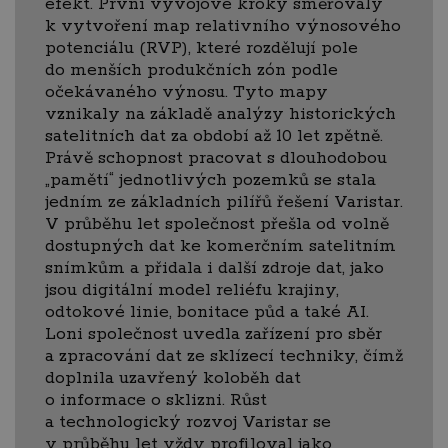
efekt. První vývojové kroky směřovaly
k vytvoření map relativního výnosového
potenciálu (RVP), které rozdělují pole
do menších produkčních zón podle
očekávaného výnosu. Tyto mapy
vznikaly na základě analýzy historických
satelitních dat za období až 10 let zpětně.
Právě schopnost pracovat s dlouhodobou
„pamětí“ jednotlivých pozemků se stala
jedním ze základních pilířů řešení Varistar.
V průběhu let společnost přešla od volně
dostupných dat ke komerčním satelitním
snímkům a přidala i další zdroje dat, jako
jsou digitální model reliéfu krajiny,
odtokové linie, bonitace půd a také AI.
Loni společnost uvedla zařízení pro sběr
a zpracování dat ze sklízecí techniky, čímž
doplnila uzavřený koloběh dat
o informace o sklizni. Růst
a technologický rozvoj Varistar se
v průběhu let vždy profiloval jako