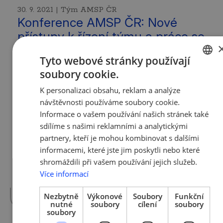
30. 9. 2021 | Tým AMSP ČR
Konference AMSP ČR: Nové
přístupy k řízení týmu a práce se
zaměstnanci (záznam)
Tyto webové stránky používají
soubory cookie.
Třetí hlavní konference Roku nových
CZECH
příležitostí 2021 je tu pro Vás! Zaměřili jsme
K personalizaci obsahu, reklam a analýze
ENGLISH
se na téma „Nové přístupy k řízení týmu a
návštěvnosti používáme soubory cookie.
práce se zaměstnanci“. Konferenci jsme pro
Informace o vašem používání našich stránek také
vás připravili online formou a celý záznam
sdílíme s našimi reklamními a analytickými
můžete zhlédnout na odkazu níže na našem
partnery, kteří je mohou kombinovat s dalšími
YouTube kanálu. Moderátorkou konference
informacemi, které jste jim poskytli nebo které
byla Eva Svobodová, členka představenstva
shromáždili při vašem používání jejich služeb.
a generální ředitelka AMSP ČR. Mezi jejími
hosty v rámci konference najdete řadu
Více informací
vážených a zajímavých hostů.
více »
Nezbytně
Výkonové
Soubory
Funkční
nutné
soubory
cílení
soubory
soubory