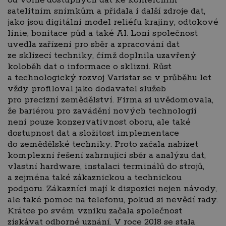
od volně dostupných dat ke komerčním
satelitním snímkům a přidala i další zdroje dat,
jako jsou digitální model reliéfu krajiny, odtokové
linie, bonitace půd a také AI. Loni společnost
uvedla zařízení pro sběr a zpracování dat
ze sklízecí techniky, čímž doplnila uzavřený
koloběh dat o informace o sklizni. Růst
a technologický rozvoj Varistar se v průběhu let
vždy profiloval jako dodavatel služeb
pro precizní zemědělství. Firma si uvědomovala,
že bariérou pro zavádění nových technologií
není pouze konzervativnost oboru, ale také
dostupnost dat a složitost implementace
do zemědělské techniky. Proto začala nabízet
komplexní řešení zahrnující sběr a analýzu dat,
vlastní hardware, instalaci terminálů do strojů,
a zejména také zákaznickou a technickou
podporu. Zákazníci mají k dispozici nejen návody,
ale také pomoc na telefonu, pokud si nevědí rady.
Krátce po svém vzniku začala společnost
získávat odborné uznání. V roce 2018 se stala