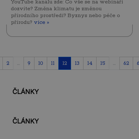
YouTube kanálu zde: Co vše se na webináři
dozvíte? Změna klimatu je změnou
přírodního prostředí? Byznys nebo péče o
přírodu?
více »
2
...
9
10
11
12
13
14
15
...
62
ČLÁNKY
ČLÁNKY