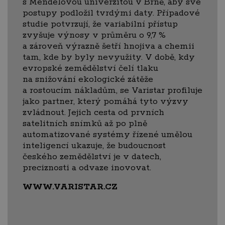
s Mendelovou univerzitou v Brně, aby své
postupy podložil tvrdými daty. Případové
studie potvrzují, že variabilní přístup
zvyšuje výnosy v průměru o 9,7 %
a zároveň výrazně šetří hnojiva a chemii
tam, kde by byly nevyužity. V době, kdy
evropské zemědělství čelí tlaku
na snižování ekologické zátěže
a rostoucím nákladům, se Varistar profiluje
jako partner, který pomáhá tyto výzvy
zvládnout. Jejich cesta od prvních
satelitních snímků až po plně
automatizované systémy řízené umělou
inteligencí ukazuje, že budoucnost
českého zemědělství je v datech,
preciznosti a odvaze inovovat.
WWW.VARISTAR.CZ