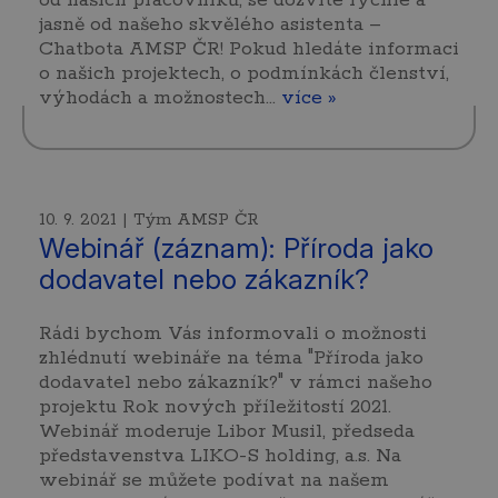
od našich pracovníků, se dozvíte rychle a
jasně od našeho skvělého asistenta –
Chatbota AMSP ČR! Pokud hledáte informaci
o našich projektech, o podmínkách členství,
výhodách a možnostech...
více »
10. 9. 2021 | Tým AMSP ČR
Webinář (záznam): Příroda jako
dodavatel nebo zákazník?
Rádi bychom Vás informovali o možnosti
zhlédnutí webináře na téma "Příroda jako
dodavatel nebo zákazník?" v rámci našeho
projektu Rok nových příležitostí 2021.
Webinář moderuje Libor Musil, předseda
představenstva LIKO-S holding, a.s. Na
webinář se můžete podívat na našem