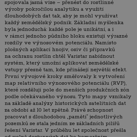
spojovala jasná vize – přenést do rostlinné
výroby pokročilou analytiku a využití
dlouhodobých dat tak, aby je mohl využívat
každý zemědělský podnik. Základní myšlenka
byla jednoduchá: každé pole je unikátní, a i
v rámci jednoho půdního bloku existují výrazné
rozdíly ve výnosovém potenciálu. Namísto
plošných aplikací hnojiv, osiv či přípravků
na ochranu rostlin chtěl Varistar nabídnout
systém, který umožní aplikovat zemědělské
vstupy přesně tam, kde přinášejí největší efekt.
První vývojové kroky směřovaly k vytvoření
map relativního výnosového potenciálu (RVP),
které rozdělují pole do menších produkčních zón
podle očekávaného výnosu. Tyto mapy vznikaly
na základě analýzy historických satelitních dat
za období až 10 let zpětně. Právě schopnost
pracovat s dlouhodobou „pamětí“ jednotlivých
pozemků se stala jedním ze základních pilířů
řešení Varistar. V průběhu let společnost přešla