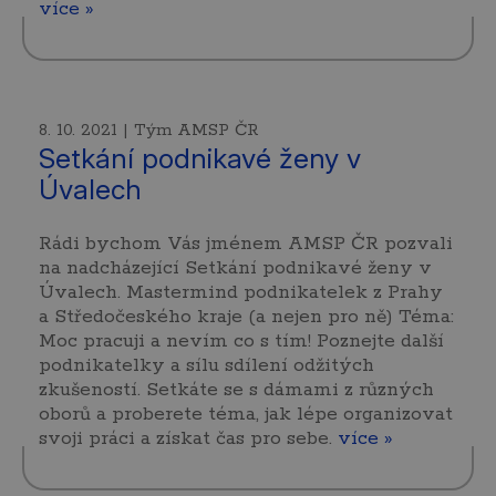
více »
8. 10. 2021 | Tým AMSP ČR
Setkání podnikavé ženy v
Úvalech
Rádi bychom Vás jménem AMSP ČR pozvali
na nadcházející Setkání podnikavé ženy v
Úvalech. Mastermind podnikatelek z Prahy
a Středočeského kraje (a nejen pro ně) Téma:
Moc pracuji a nevím co s tím! Poznejte další
podnikatelky a sílu sdílení odžitých
zkušeností. Setkáte se s dámami z různých
oborů a proberete téma, jak lépe organizovat
svoji práci a získat čas pro sebe.
více »