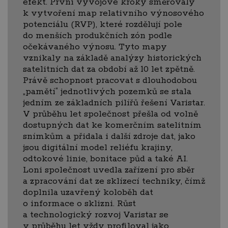
efekt. První vývojové kroky směřovaly
k vytvoření map relativního výnosového
potenciálu (RVP), které rozdělují pole
do menších produkčních zón podle
očekávaného výnosu. Tyto mapy
vznikaly na základě analýzy historických
satelitních dat za období až 10 let zpětně.
Právě schopnost pracovat s dlouhodobou
„pamětí“ jednotlivých pozemků se stala
jedním ze základních pilířů řešení Varistar.
V průběhu let společnost přešla od volně
dostupných dat ke komerčním satelitním
snímkům a přidala i další zdroje dat, jako
jsou digitální model reliéfu krajiny,
odtokové linie, bonitace půd a také AI.
Loni společnost uvedla zařízení pro sběr
a zpracování dat ze sklízecí techniky, čímž
doplnila uzavřený koloběh dat
o informace o sklizni. Růst
a technologický rozvoj Varistar se
v průběhu let vždy profiloval jako