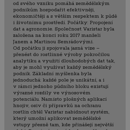
od svého vzniku pomáhá zemědělským
podnikům hospodařit efektivněji,
ekonomičtěji a s větším respektem k půdě
i životnímu prostředí. Počátky: Propojení
dat a agronomie. Společnost Varistar byla
založena na konci roku 2017 manželi
Janem a Martinou Semrádovými.
Od počátku ji spojovala jasná vize –
přenést do rostlinné výroby pokročilou
analytiku a využití dlouhodobých dat tak,
aby je mohl využívat každý zemědělský
podnik. Základní myšlenka byla
jednoduchá: každé pole je unikátní, a i
v rámci jednoho půdního bloku existují
výrazné rozdíly ve výnosovém
potenciálu. Namísto plošných aplikací
hnojiv, osiv či přípravků na ochranu
rostlin chtěl Varistar nabídnout systém,
který umožní aplikovat zemědělské
vstupy přesně tam, kde přinášejí největší