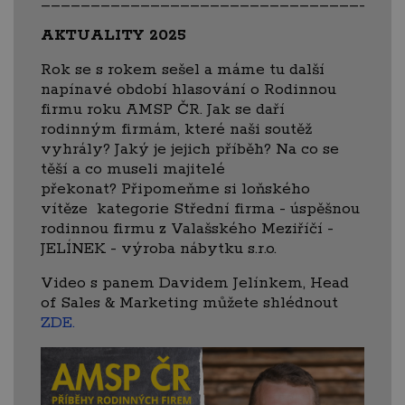
____________________________________
AKTUALITY 2025
Rok se s rokem sešel a máme tu další
napínavé období hlasování o Rodinnou
firmu roku AMSP ČR. Jak se daří
rodinným firmám, které naši soutěž
vyhrály? Jaký je jejich příběh? Na co se
těší a co museli majitelé
překonat? Připomeňme si loňského
vítěze kategorie Střední firma - úspěšnou
rodinnou firmu z Valašského Meziříčí -
JELÍNEK - výroba nábytku s.r.o.
Video s panem Davidem Jelínkem, Head
of Sales & Marketing můžete shlédnout
ZDE.