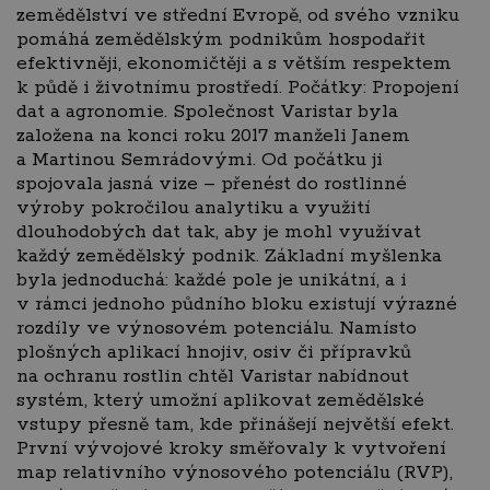
zemědělství ve střední Evropě, od svého vzniku
pomáhá zemědělským podnikům hospodařit
efektivněji, ekonomičtěji a s větším respektem
k půdě i životnímu prostředí. Počátky: Propojení
dat a agronomie. Společnost Varistar byla
založena na konci roku 2017 manželi Janem
a Martinou Semrádovými. Od počátku ji
spojovala jasná vize – přenést do rostlinné
výroby pokročilou analytiku a využití
dlouhodobých dat tak, aby je mohl využívat
každý zemědělský podnik. Základní myšlenka
byla jednoduchá: každé pole je unikátní, a i
v rámci jednoho půdního bloku existují výrazné
rozdíly ve výnosovém potenciálu. Namísto
plošných aplikací hnojiv, osiv či přípravků
na ochranu rostlin chtěl Varistar nabídnout
systém, který umožní aplikovat zemědělské
vstupy přesně tam, kde přinášejí největší efekt.
První vývojové kroky směřovaly k vytvoření
map relativního výnosového potenciálu (RVP),