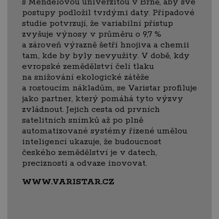
s Mendelovou univerzitou v Brně, aby své
postupy podložil tvrdými daty. Případové
studie potvrzují, že variabilní přístup
zvyšuje výnosy v průměru o 9,7 %
a zároveň výrazně šetří hnojiva a chemii
tam, kde by byly nevyužity. V době, kdy
evropské zemědělství čelí tlaku
na snižování ekologické zátěže
a rostoucím nákladům, se Varistar profiluje
jako partner, který pomáhá tyto výzvy
zvládnout. Jejich cesta od prvních
satelitních snímků až po plně
automatizované systémy řízené umělou
inteligencí ukazuje, že budoucnost
českého zemědělství je v datech,
preciznosti a odvaze inovovat.
WWW.VARISTAR.CZ