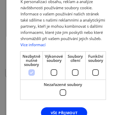
K personalizaci obsahu, reklam a analýze
ENGLISH
návštěvnosti používáme soubory cookie.
Vážení příznivci AMSP ČR, rádi bychom Vás
Informace o vašem používání našich stránek
pozvali na společný webinář s naším
také sdílíme s našimi reklamními a analytickými
členem, společností Business Success, spol. s
partnery, kteří je mohou kombinovat s dalšími
r.o., na téma "Homeoffice a řízení na dálku".
informacemi, které jste jim poskytli nebo které
KDY: pondělí 16. 5. 2022 od 15:30 do 17:30 KDE:
shromáždili při vašem používání jejich služeb.
online na platformě ZOOM (odkaz k
připojení obdržíte po vyplnění registračního
Více informací
formuláře) Co se bude během tohoto
webináře probírat? To nejdůležitější pro
Nezbytně
Výkonové
Soubory
Funkční
nutné
soubory
cílení
soubory
práci vedoucího pracovníka Zodpovědnost
soubory
Principy...
více »
Nezařazené soubory
13. 5. 2022 | Tým AMSP ČR
Seminář: Rozšířená realita pro
výrobu a servis: Jak asistovaná
VŠE PŘIJMOUT