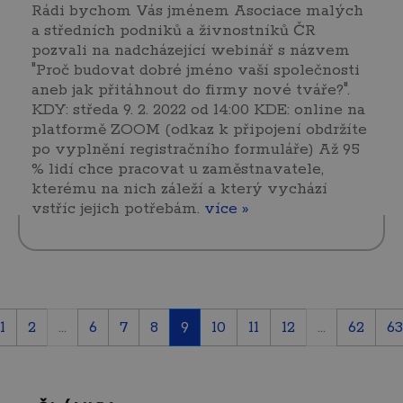
Rádi bychom Vás jménem Asociace malých
a středních podniků a živnostníků ČR
pozvali na nadcházející webinář s názvem
"Proč budovat dobré jméno vaší společnosti
aneb jak přitáhnout do firmy nové tváře?".
KDY: středa 9. 2. 2022 od 14:00 KDE: online na
platformě ZOOM (odkaz k připojení obdržíte
po vyplnění registračního formuláře) Až 95
% lidí chce pracovat u zaměstnavatele,
kterému na nich záleží a který vychází
vstříc jejich potřebám.
více »
1
2
...
6
7
8
9
10
11
12
...
62
63