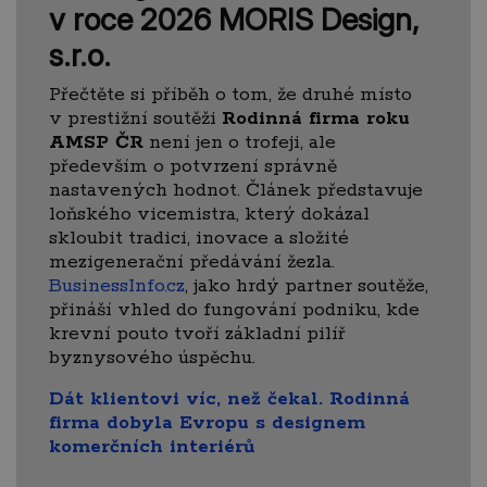
v roce 2026 MORIS Design,
s.r.o.
Přečtěte si příběh o tom, že druhé místo
v prestižní soutěži
Rodinná firma roku
AMSP ČR
není jen o trofeji, ale
především o potvrzení správně
nastavených hodnot. Článek představuje
loňského vicemistra, který dokázal
skloubit tradici, inovace a složité
mezigenerační předávání žezla.
BusinessInfo.cz
, jako hrdý partner soutěže,
přináší vhled do fungování podniku, kde
krevní pouto tvoří základní pilíř
byznysového úspěchu.
Dát klientovi víc, než čekal. Rodinná
firma dobyla Evropu s designem
komerčních interiérů