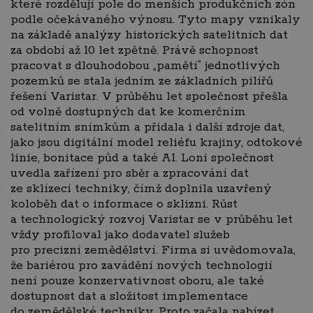
které rozdělují pole do menších produkčních zón
podle očekávaného výnosu. Tyto mapy vznikaly
na základě analýzy historických satelitních dat
za období až 10 let zpětně. Právě schopnost
pracovat s dlouhodobou „pamětí“ jednotlivých
pozemků se stala jedním ze základních pilířů
řešení Varistar. V průběhu let společnost přešla
od volně dostupných dat ke komerčním
satelitním snímkům a přidala i další zdroje dat,
jako jsou digitální model reliéfu krajiny, odtokové
linie, bonitace půd a také AI. Loni společnost
uvedla zařízení pro sběr a zpracování dat
ze sklízecí techniky, čímž doplnila uzavřený
koloběh dat o informace o sklizni. Růst
a technologický rozvoj Varistar se v průběhu let
vždy profiloval jako dodavatel služeb
pro precizní zemědělství. Firma si uvědomovala,
že bariérou pro zavádění nových technologií
není pouze konzervativnost oboru, ale také
dostupnost dat a složitost implementace
do zemědělské techniky. Proto začala nabízet