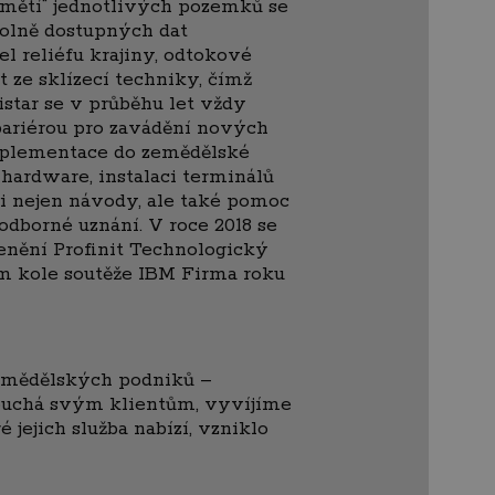
pamětí“ jednotlivých pozemků se
 volně dostupných dat
el reliéfu krajiny, odtokové
t ze sklízecí techniky, čímž
istar se v průběhu let vždy
 bariérou pro zavádění nových
implementace do zemědělské
 hardware, instalaci terminálů
ci nejen návody, ale také pomoc
odborné uznání. V roce 2018 se
ocenění Profinit Technologický
ém kole soutěže IBM Firma roku
zemědělských podniků –
louchá svým klientům, vyvíjíme
jejich služba nabízí, vzniklo