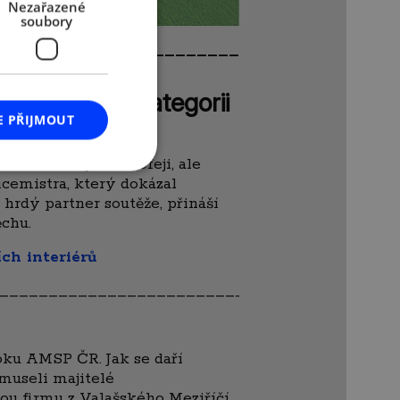
Nezařazené
soubory
_____________________________________
u AMSP ČR v kategorii
E PŘIJMOUT
SP ČR
není jen o trofeji, ale
cemistra, který dokázal
o hrdý partner soutěže, přináší
ěchu.
ch interiérů
________________________________________
oku AMSP ČR. Jak se daří
 museli majitelé
ou firmu z Valašského Meziříčí