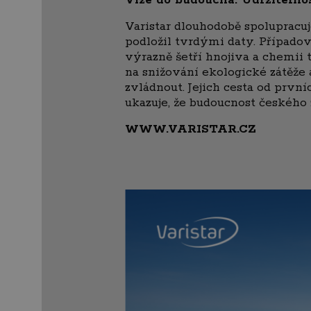
Varistar dlouhodobě spolupracu
podložil tvrdými daty. Případov
výrazně šetří hnojiva a chemii 
na snižování ekologické zátěže 
zvládnout. Jejich cesta od prvn
ukazuje, že budoucnost českého 
WWW.VARISTAR.CZ