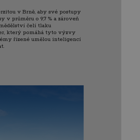
rzitou v Brně, aby své postupy
sy v průměru o 9,7 % a zároveň
mědělství čelí tlaku
tner, který pomáhá tyto výzvy
stémy řízené umělou inteligencí
t.