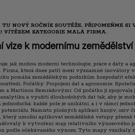
JE TU NOVÝ ROČNÍK SOUTĚŽE. PŘIPOMEŇME SI
R! VÍTĚZEM KATEGORIE MALÁ FIRMA.
lní vize k modernímu zemědělství
azuje, jak mohou moderní technologie, práce s daty 
 Firma, která dnes patří mezi významné inovátory v 
zniku pomáhá zemědělským podnikům hospodařit efekti
ostředí. Počátky: Propojení dat a agronomie. Společn
em a Martinou Semrádovými. Od počátku ji spojovala j
 analytiku a využití dlouhodobých dat tak, aby je m
jednoduchá: každé pole je unikátní, a i v rámci jedno
otenciálu. Namísto plošných aplikací hnojiv, osiv či
, který umožní aplikovat zemědělské vstupy přesně t
ěřovaly k vytvoření map relativního výnosového pot
ón podle očekávaného výnosu. Tyto mapy vznikaly n