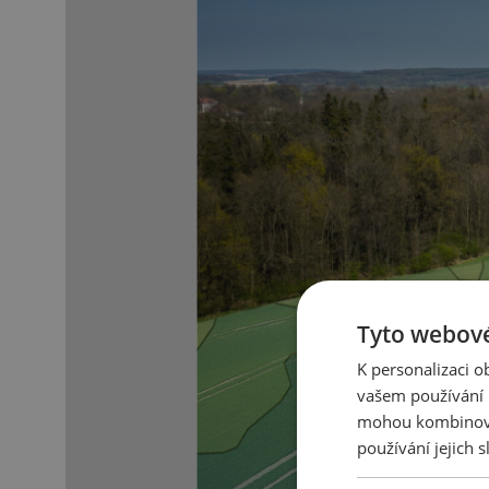
Tyto webové
K personalizaci 
vašem používání n
mohou kombinovat
používání jejich s