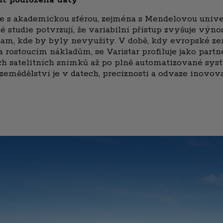
je s akademickou sférou, zejména s Mendelovou unive
é studie potvrzují, že variabilní přístup zvyšuje výno
tam, kde by byly nevyužity. V době, kdy evropské ze
a rostoucím nákladům, se Varistar profiluje jako par
ích satelitních snímků až po plně automatizované sy
zemědělství je v datech, preciznosti a odvaze inovova