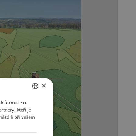
×
 Informace o
CZECH
tnery, kteří je
ENGLISH
máždili při vašem