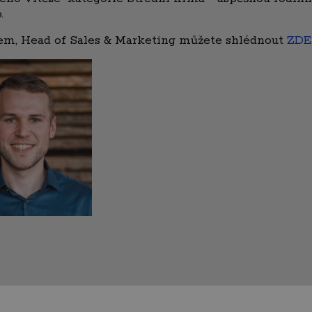
.
m, Head of Sales & Marketing můžete shlédnout
ZDE