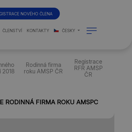
GISTRACE NOVÉHO ČLENA
ČLENSTVÍ
KONTAKTY
ČESKY
Registrace
nného
Rodinná firma
RFR AMSP
í 2018
roku AMSP ČR
ČR
ĚŽE RODINNÁ FIRMA ROKU AMSPC