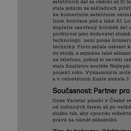
satelitních dat za období až 10
stala jedním ze základních pilíř
ke komerčním satelitním snímkům 
linie, bonitace půd a také AI. L
doplnila uzavřený koloběh dat o
profiloval jako dodavatel služe
technologií není pouze konzerv
techniky. Proto začala nabízet k
do strojů, a zejména také zákaz
na telefonu, pokud si nevědí ra
stala finalistou soutěže Nejlepš
projekt roku. Významným milník
a v celostátním finále získala 3.
Současnost: Partner pro
Dnes Varistar působí v České r
od rodinných farem až po velké
službu tak, aby opravdu reflekt
právě na námět zákazníků.
Vize do budoucna: Udržitelno