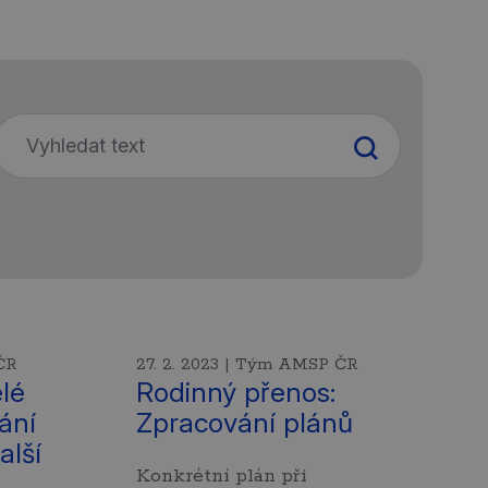
ČR
27. 2. 2023 | Tým AMSP ČR
lé
Rodinný přenos:
ání
Zpracování plánů
alší
Konkrétní plán při