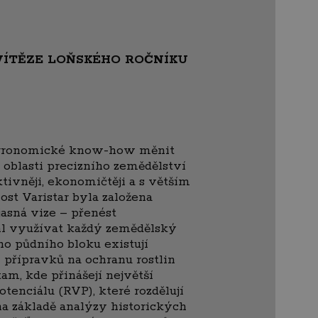
 VÍTĚZE LOŇSKÉHO ROČNÍKU
a agronomické know-how měnit
oblasti precizního zemědělství
vněji, ekonomičtěji a s větším
ost Varistar byla založena
asná vize – přenést
ohl využívat každý zemědělský
ho půdního bloku existují
 přípravků na ochranu rostlin
am, kde přinášejí největší
enciálu (RVP), které rozdělují
a základě analýzy historických