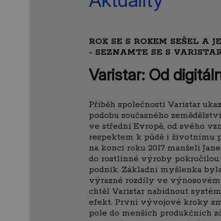
ROK SE S ROKEM SEŠEL A 
- SEZNAMTE SE S VARISTA
Varistar: Od digitá
Příběh společnosti Varistar uk
podobu současného zemědělství.
ve střední Evropě, od svého v
respektem k půdě i životnímu pr
na konci roku 2017 manželi Jan
do rostlinné výroby pokročilou
podnik. Základní myšlenka byla 
výrazné rozdíly ve výnosovém p
chtěl Varistar nabídnout systém
efekt. První vývojové kroky sm
pole do menších produkčních z