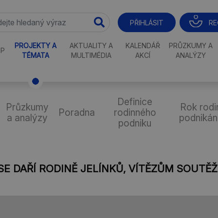
RE
PŘIHLÁSIT
PROJEKTY A
AKTUALITY A
KALENDÁŘ
PRŮZKUMY A
P
TÉMATA
MULTIMÉDIA
AKCÍ
ANALÝZY
Definice
Průzkumy
Rok rodi
Poradna
rodinného
a analýzy
podnikán
podniku
 SE DAŘÍ RODINĚ JELÍNKŮ, VÍTĚZŮM SOUT