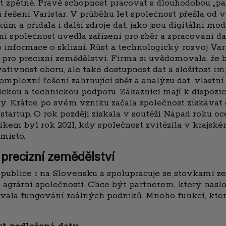
 let zpětně. Právě schopnost pracovat s dlouhodobou „
ů řešení Varistar. V průběhu let společnost přešla od
a přidala i další zdroje dat, jako jsou digitální mod
oni společnost uvedla zařízení pro sběr a zpracování da
 informace o sklizni. Růst a technologický rozvoj Var
b pro precizní zemědělství. Firma si uvědomovala, že
ativnost oboru, ale také dostupnost dat a složitost 
omplexní řešení zahrnující sběr a analýzu dat, vlastní
nickou a technickou podporu. Zákazníci mají k dispozi
dy. Krátce po svém vzniku začala společnost získávat 
í startup. O rok později získala v soutěži Nápad roku 
em byl rok 2021, kdy společnost zvítězila v krajsk
 místo.
 precizní zemědělství
epublice i na Slovensku a spolupracuje se stovkami 
 agrární společnosti. Chce být partnerem, který nas
ovala fungování reálných podniků. Mnoho funkcí, které 
st podložená daty