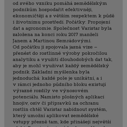
od svého vzniku pomáhá zemědělským
podnikům hospodařit efektivněji,
ekonomičtěji a s větším respektem k půdě
i životnímu prostředí. Počátky: Propojení
dat a agronomie. Společnost Varistar byla
založena na konci roku 2017 manželi
Janem a Martinou Semrádovými.
Od počátku ji spojovala jasná vize –
přenést do rostlinné výroby pokročilou
analytiku a využití dlouhodobých dat tak,
aby je mohl využívat každý zemědělský
podnik. Základní myšlenka byla
jednoduchá: každé pole je unikátní, a i
v rámci jednoho půdního bloku existují
výrazné rozdíly ve výnosovém
potenciálu. Namísto plošných aplikací
hnojiv, osiv či přípravků na ochranu
rostlin chtěl Varistar nabídnout systém,
který umožní aplikovat zemědělské
vstupy přesně tam, kde přinášejí největší