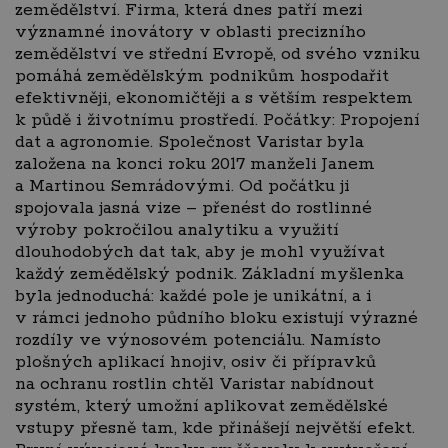
zemědělství. Firma, která dnes patří mezi
významné inovátory v oblasti precizního
zemědělství ve střední Evropě, od svého vzniku
pomáhá zemědělským podnikům hospodařit
efektivněji, ekonomičtěji a s větším respektem
k půdě i životnímu prostředí. Počátky: Propojení
dat a agronomie. Společnost Varistar byla
založena na konci roku 2017 manželi Janem
a Martinou Semrádovými. Od počátku ji
spojovala jasná vize – přenést do rostlinné
výroby pokročilou analytiku a využití
dlouhodobých dat tak, aby je mohl využívat
každý zemědělský podnik. Základní myšlenka
byla jednoduchá: každé pole je unikátní, a i
v rámci jednoho půdního bloku existují výrazné
rozdíly ve výnosovém potenciálu. Namísto
plošných aplikací hnojiv, osiv či přípravků
na ochranu rostlin chtěl Varistar nabídnout
systém, který umožní aplikovat zemědělské
vstupy přesně tam, kde přinášejí největší efekt.