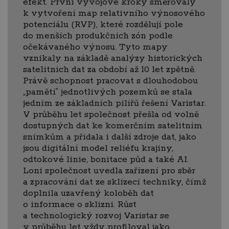
efekt. První vývojové kroky směřovaly
k vytvoření map relativního výnosového
potenciálu (RVP), které rozdělují pole
do menších produkčních zón podle
očekávaného výnosu. Tyto mapy
vznikaly na základě analýzy historických
satelitních dat za období až 10 let zpětně.
Právě schopnost pracovat s dlouhodobou
„pamětí“ jednotlivých pozemků se stala
jedním ze základních pilířů řešení Varistar.
V průběhu let společnost přešla od volně
dostupných dat ke komerčním satelitním
snímkům a přidala i další zdroje dat, jako
jsou digitální model reliéfu krajiny,
odtokové linie, bonitace půd a také AI.
Loni společnost uvedla zařízení pro sběr
a zpracování dat ze sklízecí techniky, čímž
doplnila uzavřený koloběh dat
o informace o sklizni. Růst
a technologický rozvoj Varistar se
v průběhu let vždy profiloval jako