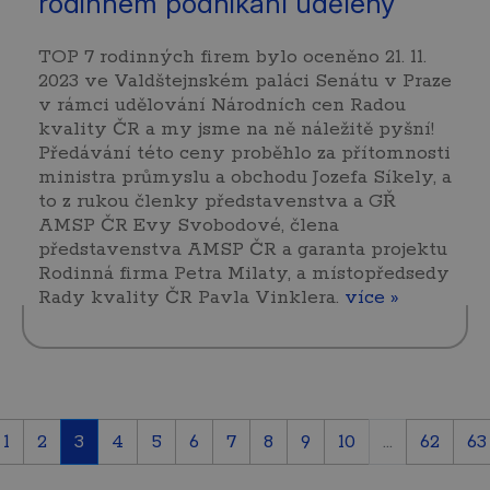
rodinném podnikání uděleny
TOP 7 rodinných firem bylo oceněno 21. 11.
2023 ve Valdštejnském paláci Senátu v Praze
v rámci udělování Národních cen Radou
kvality ČR a my jsme na ně náležitě pyšní!
Předávání této ceny proběhlo za přítomnosti
ministra průmyslu a obchodu Jozefa Síkely, a
to z rukou členky představenstva a GŘ
AMSP ČR Evy Svobodové, člena
představenstva AMSP ČR a garanta projektu
Rodinná firma Petra Milaty, a místopředsedy
Rady kvality ČR Pavla Vinklera.
více »
1
2
3
4
5
6
7
8
9
10
...
62
63