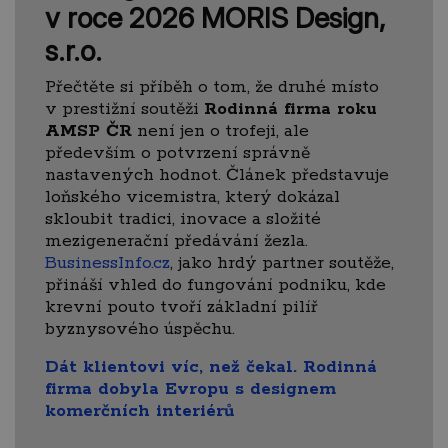
v roce 2026 MORIS Design,
s.r.o.
Přečtěte si příběh o tom, že druhé místo
v prestižní soutěži
Rodinná firma roku
AMSP ČR
není jen o trofeji, ale
především o potvrzení správně
nastavených hodnot. Článek představuje
loňského vicemistra, který dokázal
skloubit tradici, inovace a složité
mezigenerační předávání žezla.
BusinessInfo.cz
, jako hrdý partner soutěže,
přináší vhled do fungování podniku, kde
krevní pouto tvoří základní pilíř
byznysového úspěchu.
Dát klientovi víc, než čekal. Rodinná
firma dobyla Evropu s designem
komerčních interiérů