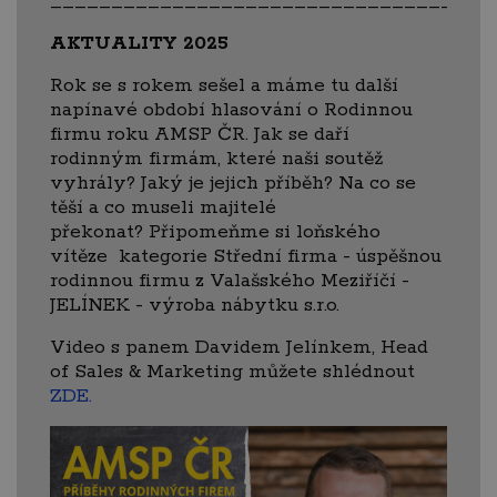
____________________________________
AKTUALITY 2025
Rok se s rokem sešel a máme tu další
napínavé období hlasování o Rodinnou
firmu roku AMSP ČR. Jak se daří
rodinným firmám, které naši soutěž
vyhrály? Jaký je jejich příběh? Na co se
těší a co museli majitelé
překonat? Připomeňme si loňského
vítěze kategorie Střední firma - úspěšnou
rodinnou firmu z Valašského Meziříčí -
JELÍNEK - výroba nábytku s.r.o.
Video s panem Davidem Jelínkem, Head
of Sales & Marketing můžete shlédnout
ZDE.