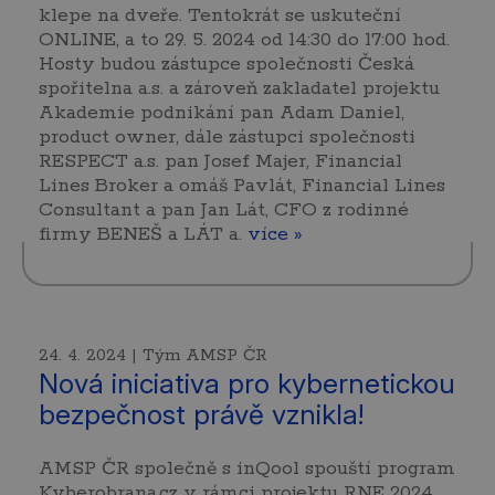
klepe na dveře. Tentokrát se uskuteční
ONLINE, a to 29. 5. 2024 od 14:30 do 17:00 hod.
Hosty budou zástupce společnosti Česká
spořitelna a.s. a zároveň zakladatel projektu
Akademie podnikání pan Adam Daniel,
product owner, dále zástupci společnosti
RESPECT a.s. pan Josef Majer, Financial
Lines Broker a omáš Pavlát, Financial Lines
Consultant a pan Jan Lát, CFO z rodinné
firmy BENEŠ a LÁT a.
více »
24. 4. 2024 | Tým AMSP ČR
Nová iniciativa pro kybernetickou
bezpečnost právě vznikla!
AMSP ČR společně s inQool spouští program
Kyberobrana.cz v rámci projektu RNE 2024.