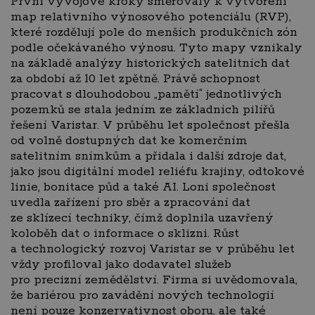
První vývojové kroky směřovaly k vytvoření
map relativního výnosového potenciálu (RVP),
které rozdělují pole do menších produkčních zón
podle očekávaného výnosu. Tyto mapy vznikaly
na základě analýzy historických satelitních dat
za období až 10 let zpětně. Právě schopnost
pracovat s dlouhodobou „pamětí“ jednotlivých
pozemků se stala jedním ze základních pilířů
řešení Varistar. V průběhu let společnost přešla
od volně dostupných dat ke komerčním
satelitním snímkům a přidala i další zdroje dat,
jako jsou digitální model reliéfu krajiny, odtokové
linie, bonitace půd a také AI. Loni společnost
uvedla zařízení pro sběr a zpracování dat
ze sklízecí techniky, čímž doplnila uzavřený
koloběh dat o informace o sklizni. Růst
a technologický rozvoj Varistar se v průběhu let
vždy profiloval jako dodavatel služeb
pro precizní zemědělství. Firma si uvědomovala,
že bariérou pro zavádění nových technologií
není pouze konzervativnost oboru, ale také