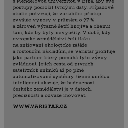
s Mendelovou univerzitou v Brně, aby své
postupy podložil tvrdými daty. Případové
studie potvrzují, že variabilní přístup
zvyšuje výnosy v průměru o 9,7 %
a zároveň výrazně šetří hnojiva a chemii
tam, kde by byly nevyužity. V době, kdy
evropské zemědělství čelí tlaku
na snižování ekologické zátěže
a rostoucím nákladům, se Varistar profiluje
jako partner, který pomáhá tyto výzvy
zvládnout. Jejich cesta od prvních
satelitních snímků až po plně
automatizované systémy řízené umělou
inteligencí ukazuje, že budoucnost
českého zemědělství je v datech,
preciznosti a odvaze inovovat.
WWW.VARISTAR.CZ