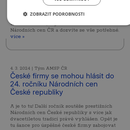
letos zkusit? Potřebujete více informací a
rádi byste si poslechli zkušenosti vítězů
ZOBRAZIT PODROBNOSTI
předchozích ročníků? Zúčastněte se
webináře MPO, organizátora soutěže
Národních cen ČR a dozvíte se vše potřebné.
více »
4. 3. 2024 | Tým AMSP ČR
České firmy se mohou hlásit do
24. ročníku Národních cen
České republiky
A je to tu! Další ročník soutěže prestižních
Národních cen České republiky s více jak
dvacetiletou tradicí právě vyhlášen. Opět je
tu šance pro úspěšné české firmy zabojovat