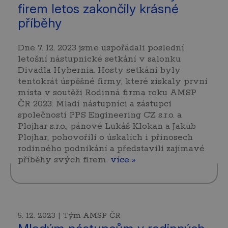
firem letos zakončily krásné
příběhy
Dne 7. 12. 2023 jsme uspořádali poslední
letošní nástupnické setkání v salonku
Divadla Hybernia. Hosty setkání byly
tentokrát úspěšné firmy, které získaly první
místa v soutěži Rodinná firma roku AMSP
ČR 2023. Mladí nástupníci a zástupci
společností PPS Engineering CZ s.r.o. a
Plojhar s.r.o., pánové Lukáš Klokan a Jakub
Plojhar, pohovořili o úskalích i přínosech
rodinného podnikání a představili zajímavé
příběhy svých firem.
více »
5. 12. 2023 | Tým AMSP ČR