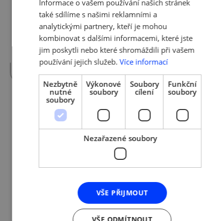
Informace o vašem používání našich stránek
vytvořit nové pracovní místo či nabíráte
také sdílíme s našimi reklamními a
nové zaměstnance? Pomoci Vám může
analytickými partnery, kteří je mohou
STARTér, Věř si a podnikej – projekt
Nadačního fondu Veolia, který už tímto
kombinovat s dalšími informacemi, které jste
způsobem finančně podporuje začínající a
jim poskytli nebo které shromáždili při vašem
drobné podnikatele od roku 2000.
více »
používání jejich služeb.
Více informací
Nezbytně
Výkonové
Soubory
Funkční
nutné
soubory
cílení
soubory
soubory
4. 3. 2024 | Tým AMSP ČR
Pozvánka na webinář k
Národním cenám ČR 2024
Nezařazené soubory
Dnes byl odstartován 24. ročník Národních
cen České republiky 2024. Opět je tu šance
pro úspěšné české firmy zabojovat hned ve
VŠE PŘIJMOUT
třech kategoriích: kategorie kvality,
společenské odpovědnosti a udržitelného
rozvoje a rodinných podniků. Máte zájem to
VŠE ODMÍTNOUT