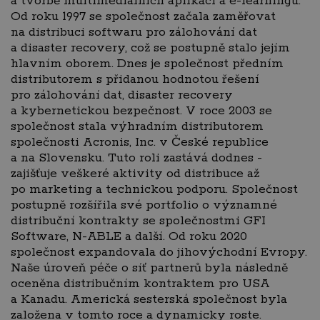
a tvorbě multimediálních aplikací a e-learningu.
Od roku 1997 se společnost začala zaměřovat
na distribuci softwaru pro zálohování dat
a disaster recovery, což se postupně stalo jejím
hlavním oborem. Dnes je společnost předním
distributorem s přidanou hodnotou řešení
pro zálohování dat, disaster recovery
a kybernetickou bezpečnost. V roce 2003 se
společnost stala výhradním distributorem
společnosti Acronis, Inc. v České republice
a na Slovensku. Tuto roli zastává dodnes -
zajišťuje veškeré aktivity od distribuce až
po marketing a technickou podporu. Společnost
postupně rozšířila své portfolio o významné
distribuční kontrakty se společnostmi GFI
Software, N-ABLE a další. Od roku 2020
společnost expandovala do jihovýchodní Evropy.
Naše úroveň péče o síť partnerů byla následně
oceněna distribučním kontraktem pro USA
a Kanadu. Americká sesterská společnost byla
založena v tomto roce a dynamicky roste.