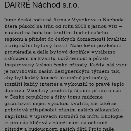
DARRÉ Náchod s.r.o.
Jsme česká rodinná firma z Vysokova u Náchoda,
která působí na trhu od roku 2008 s jasnou vizí –
navázat na bohatou textilní tradici našeho
regionu a přinést do českých domácností kvalitní
a originální bytový textil. Naše ložní povlečení,
prostěradla a další bytové doplňky vyrábíme
s důrazem na kvalitu, udržitelnost a půvab,
inspirovaný krásou české přírody. Každý náš vzor
je navrhován naším designerským týmem tak,
aby byl každý kousek skutečně jedinečný,
rozzářil každý interiér a vykouzlil to pravé teplo
domova. Všechny produkty šijeme přímo u nás
v České republice a díky tomu můžeme
garantovat nejen vysokou kvalitu, ale také se
pohotově přizpůsobit přáním našich zákazníků –
například v úpravách rozměrů na míru. Ekologie
je pro nás klíčová a záleží nám na ochraně
přírody a budoucnosti našich dětí. Proto naše