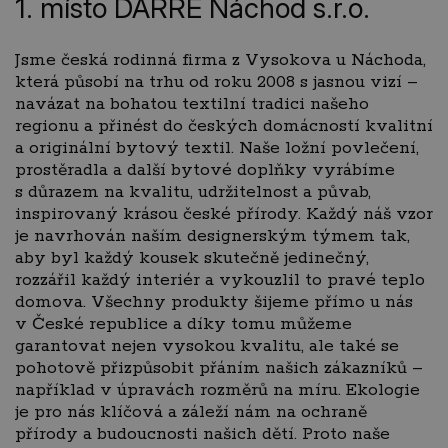
1. místo DARRÉ Náchod s.r.o.
Jsme česká rodinná firma z Vysokova u Náchoda,
která působí na trhu od roku 2008 s jasnou vizí –
navázat na bohatou textilní tradici našeho
regionu a přinést do českých domácností kvalitní
a originální bytový textil. Naše ložní povlečení,
prostěradla a další bytové doplňky vyrábíme
s důrazem na kvalitu, udržitelnost a půvab,
inspirovaný krásou české přírody. Každý náš vzor
je navrhován naším designerským týmem tak,
aby byl každý kousek skutečně jedinečný,
rozzářil každý interiér a vykouzlil to pravé teplo
domova. Všechny produkty šijeme přímo u nás
v České republice a díky tomu můžeme
garantovat nejen vysokou kvalitu, ale také se
pohotově přizpůsobit přáním našich zákazníků –
například v úpravách rozměrů na míru. Ekologie
je pro nás klíčová a záleží nám na ochraně
přírody a budoucnosti našich dětí. Proto naše