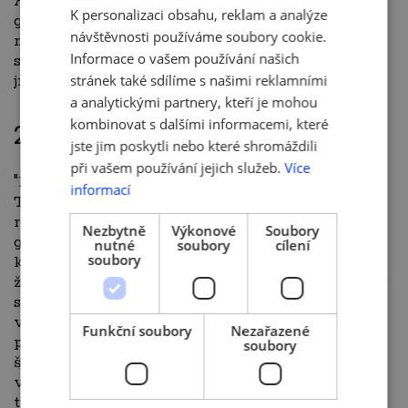
Avšak my v rodinné tradici pokračujeme už pět
K personalizaci obsahu, reklam a analýze
generací. Ať už šijeme matrace, nebo vyrábíme
ENGLISH
návštěvnosti používáme soubory cookie.
nábytek z masivního dřeva, vše děláme ručně,
Informace o vašem používání našich
s láskou a poctivě. A za kvalitu ručíme svým
jménem.​ https://www.jelinek.eu/
stránek také sdílíme s našimi reklamními
a analytickými partnery, kteří je mohou
kombinovat s dalšími informacemi, které
2. TIMO s.r.o.
jste jim poskytli nebo které shromáždili
při vašem používání jejich služeb.
Více
"Pomáháme ženám nosit padnoucí prádlo.“
informací
Takovou firemní vizi sdílíme v kolektivu
rodinné firmy TIMO, která přes 50 let a 3
Nezbytně
Výkonové
Soubory
generace usiluje o to, aby se každá žena cítila
nutné
soubory
cílení
soubory
krásná a sama sebou. Odrazující statistický údaj,
že 59% žen nemůže najít padnoucí podprsenku se
snažíme zlepšovat jejich šitím ve více jak 100
velikostech a to i v upravené podobě pro ženy
Funkční soubory
Nezařazené
po ablaci prsu. Veškeré dámské prádlo a plavky
soubory
šijeme v Litoměřicích. Považujeme textilní
výrobu za etalon českého průmyslu i v
turbulentní době fast fashion. Daří se nám