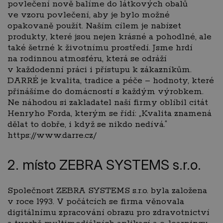
povlečení nově balíme do látkových obalů
ve vzoru povlečení, aby je bylo možné
opakovaně použít. Naším cílem je nabízet
produkty, které jsou nejen krásné a pohodlné, ale
také šetrné k životnímu prostředí. Jsme hrdí
na rodinnou atmosféru, která se odráží
v každodenní práci i přístupu k zákazníkům.
DARRÉ je kvalita, tradice a péče – hodnoty, které
přinášíme do domácností s každým výrobkem.
Ne náhodou si zakladatel naší firmy oblíbil citát
Henryho Forda, kterým se řídí: „Kvalita znamená
dělat to dobře, i když se nikdo nedívá.“
https://www.darre.cz/
2. místo ZEBRA SYSTEMS s.r.o.
Společnost ZEBRA SYSTEMS s.r.o. byla založena
v roce 1993. V počátcích se firma věnovala
digitálnímu zpracování obrazu pro zdravotnictví