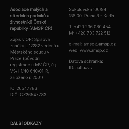
Asociace malých a
Sokolovská 100/94
středních podniků a
186 00 Praha 8 - Karlín
živnostníků České
T:
+420 236 080 454
republiky (AMSP ČR)
M:
+420 733 722 512
Zápis v OR: Spisová
e-mail:
amsp@amsp.cz
značka L 12282 vedená u
web: www.amsp.cz
Městského soudu v
Praze (původní
Datová schránka:
registrace u MV ČR, č.j.
ID: au9uavs
VS/1-1/48 640/01-R,
založeno r. 2001)
IČ: 26547783
DIČ: CZ26547783
DALŠÍ ODKAZY