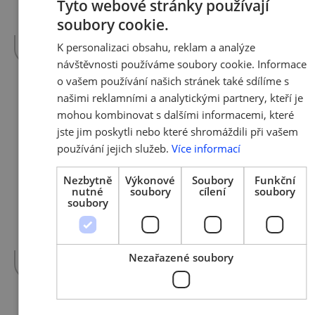
Tyto webové stránky používají
soubory cookie.
CZECH
...více
více »
K personalizaci obsahu, reklam a analýze
ENGLIS
návštěvnosti používáme soubory cookie. Informace
o vašem používání našich stránek také sdílíme s
našimi reklamními a analytickými partnery, kteří je
18. 10. 2018 | Tým AMSP ČR
mohou kombinovat s dalšími informacemi, které
Malé firmy zažijí digitální
jste jim poskytli nebo které shromáždili při vašem
tsunami - nový projekt pro rok
používání jejich služeb.
Více informací
2019 představen
Nezbytně
Výkonové
Soubory
Funkční
nutné
soubory
cílení
soubory
Využívání aplikací v maloobchodě. Drony v
soubory
řemesle a v zemědělství. Robotizace malého
průmyslu. Textující dobytek. Sdílené služby…
více »
Nezařazené soubory