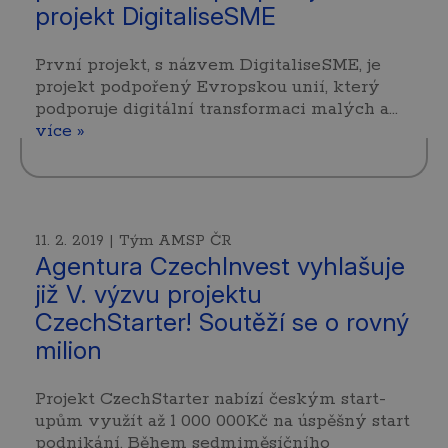
projekt DigitaliseSME
První projekt, s názvem DigitaliseSME, je
projekt podpořený Evropskou unií, který
podporuje digitální transformaci malých a…
více »
11. 2. 2019 | Tým AMSP ČR
Agentura CzechInvest vyhlašuje
již V. výzvu projektu
CzechStarter! Soutěží se o rovný
milion
Projekt CzechStarter nabízí českým start-
upům využít až 1 000 000Kč na úspěšný start
podnikání. Během sedmiměsíčního