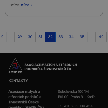
...více
více »
2
...
29
30
31
32
33
34
35
...
42
KONTAKTY
Asociace malých a
Sokolovská 100/94
středních podniků a
186 00 Praha 8 - Karlín
živnostníků České
T:
+420 236 080 454
republiky (AMSP ČR)