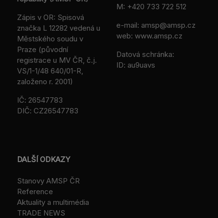
M:
+420 733 722 512
Zápis v OR: Spisová
e-mail:
amsp@amsp.cz
značka L 12282 vedená u
web: www.amsp.cz
Městského soudu v
Praze (původní
Datová schránka:
registrace u MV ČR, č.j.
ID: au9uavs
VS/1-1/48 640/01-R,
založeno r. 2001)
IČ: 26547783
DIČ: CZ26547783
DALŠÍ ODKAZY
Stanovy AMSP ČR
Reference
Aktuality a multimédia
TRADE NEWS