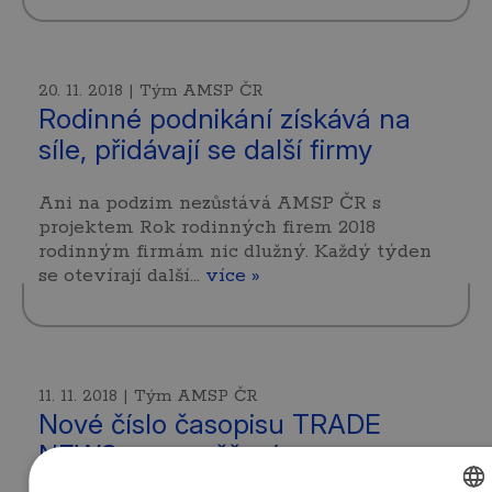
20. 11. 2018 | Tým AMSP ČR
Rodinné podnikání získává na
síle, přidávají se další firmy
Ani na podzim nezůstává AMSP ČR s
projektem Rok rodinných firem 2018
rodinným firmám nic dlužný. Každý týden
se otevírají další…
více »
11. 11. 2018 | Tým AMSP ČR
Nové číslo časopisu TRADE
NEWS se zaměřením na
teritorium Ruské federace