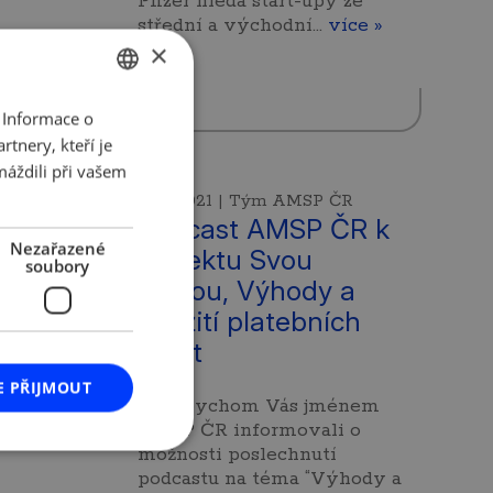
Pfizer hledá start-upy ze
střední a východní…
více »
×
 Informace o
CZECH
tnery, kteří je
ENGLISH
máždili při vašem
ČR
9. 11. 2021 | Tým AMSP ČR
R
Podcast AMSP ČR k
Nezařazené
projektu Svou
soubory
cestou, Výhody a
nikavá
využití platebních
karet
lka
E PŘIJMOUT
Rádi bychom Vás jménem
AMSP ČR informovali o
možnosti poslechnutí
podcastu na téma “Výhody a