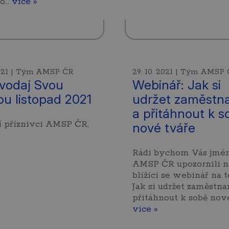
ro…
více »
 2021 | Tým AMSP ČR
29. 10. 2021 | Tým AMSP
vodaj Svou
Webinář: Jak si
ou listopad 2021
udržet zaměstn
a přitáhnout k s
í příznivci AMSP ČR,
nové tváře
Rádi bychom Vás jm
AMSP ČR upozornili n
blížící se webinář na 
Jak si udržet zaměstna
přitáhnout k sobě nov
více »