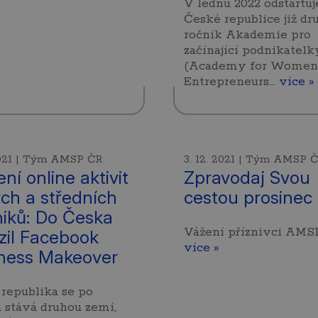
V lednu 2022 odstartuj
České republice již dr
ročník Akademie pro
začínající podnikatelk
(Academy for Women
Entrepreneurs…
více »
 2021 | Tým AMSP ČR
3. 12. 2021 | Tým AMSP 
ní online aktivit
Zpravodaj Svou
ch a středních
cestou prosinec
iků: Do Česka
Vážení příznivci AMS
zil Facebook
více »
ness Makeover
republika se po
 stává druhou zemí,