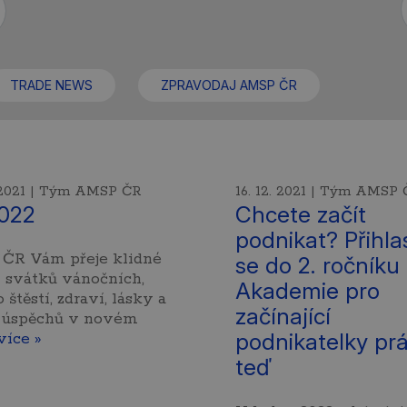
TRADE NEWS
ZPRAVODAJ AMSP ČR
. 2021 | Tým AMSP ČR
16. 12. 2021 | Tým AMSP
022
Chcete začít
podnikat? Přihla
ČR Vám přeje klidné
se do 2. ročníku
í svátků vánočních,
Akademie pro
štěstí, zdraví, lásky a
začínající
 úspěchů v novém
podnikatelky pr
více »
teď