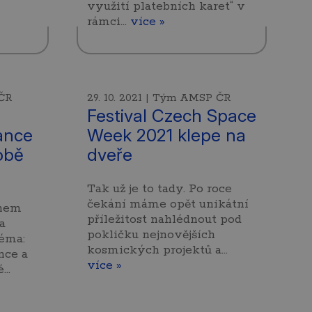
využití platebních karet“ v
rámci…
více »
 ČR
29. 10. 2021 | Tým AMSP ČR
Festival Czech Space
ance
Week 2021 klepe na
obě
dveře
Tak už je to tady. Po roce
čekání máme opět unikátní
énem
příležitost nahlédnout pod
a
pokličku nejnovějších
téma:
kosmických projektů a…
nce a
více »
é…