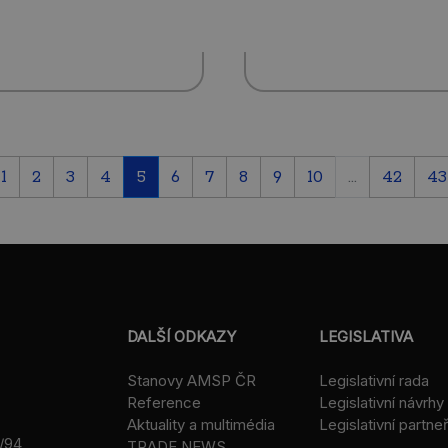
1
2
3
4
5
6
7
8
9
10
...
42
43
DALŠÍ ODKAZY
LEGISLATIVA
Stanovy AMSP ČR
Legislativní rada
Reference
Legislativní návrhy
Aktuality a multimédia
Legislativní partneř
/94
TRADE NEWS