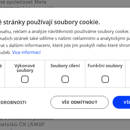
ré společnost Meta
í svůj unikátní projekt
ss Makeover. Pět…
 stránky používají soubory cookie.
obsahu, reklam a analýze návštěvnosti používáme soubory cookie.
ašich stránek také sdílíme s našimi reklamními a analytickými par
 s dalšími informacemi, které jste jim poskytli nebo které shro
lužeb.
Více informací
. 2021 | Tým AMSP ČR
11. 11. 2021 | Tým AMSP 
ěž Nastartujte
Projekt AMSP Č
é
Výkonové
Soubory cílení
Funkční soubory
021 pro začínající
Podnikavá žena
soubory
ikatele zná své
Projekt AMSP ČR Pod
ze
žena je nově také na
LinkedIn! Pokud jste
í již 9. ročník
(začínající) podnikate
ODROBNOSTI
VŠE ODMÍTNOUT
VŠ
ového programu
nebo žena uvažující o
ční banky a Asociace
podnikání…
více »
 a středních podniků
nostníků ČR (AMSP