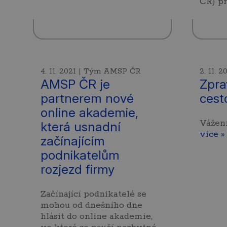
ČR) p
4. 11. 2021 | Tým AMSP ČR
2. 11.
AMSP ČR je
Zpra
partnerem nové
cest
online akademie,
Vážen
která usnadní
více »
začínajícím
podnikatelům
rozjezd firmy
Začínající podnikatelé se
mohou od dnešního dne
hlásit do online akademie,