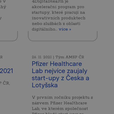
e v
4DigitalHealth je
uhý
akcelerační program pro
startupy, které pracují na
y
inovativních produktech
nebo službách z oblasti
digitálního…
více »
ČR
26. 11. 2021 | Tým AMSP ČR
Pfizer Healthcare
 2021
Lab nejvíce zaujaly
start-upy z Česka a
P ČR,
Lotyšska
V prvním ročníku projektu s
názvem Pfizer Healthcare
Lab, ve kterém společnost