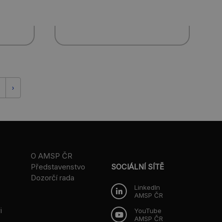
›
O AMSP ČR
Představenstvo
SOCIÁLNÍ SÍTĚ
Dozorčí rada
LinkedIn
AMSP ČR
i
YouTube
AMSP ČR