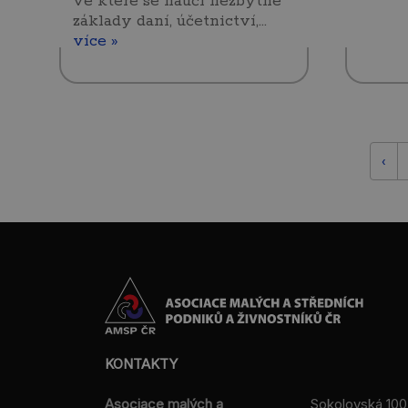
ve které se naučí nezbytné
základy daní, účetnictví,…
více »
‹
KONTAKTY
Asociace malých a
Sokolovská 100