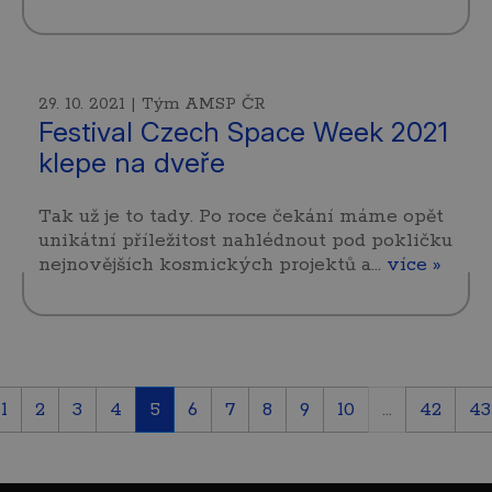
29. 10. 2021 | Tým AMSP ČR
Festival Czech Space Week 2021
klepe na dveře
Tak už je to tady. Po roce čekání máme opět
unikátní příležitost nahlédnout pod pokličku
nejnovějších kosmických projektů a…
více »
1
2
3
4
5
6
7
8
9
10
...
42
43