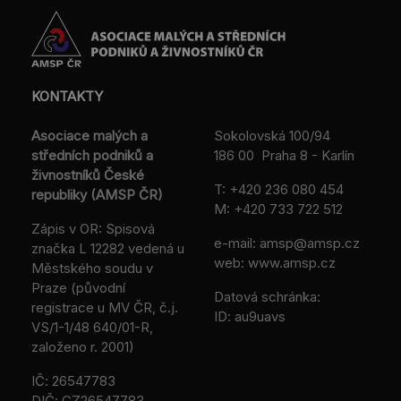
KONTAKTY
Asociace malých a
Sokolovská 100/94
středních podniků a
186 00 Praha 8 - Karlín
živnostníků České
T:
+420 236 080 454
republiky (AMSP ČR)
M:
+420 733 722 512
Zápis v OR: Spisová
e-mail:
amsp@amsp.cz
značka L 12282 vedená u
web: www.amsp.cz
Městského soudu v
Praze (původní
Datová schránka:
registrace u MV ČR, č.j.
ID: au9uavs
VS/1-1/48 640/01-R,
založeno r. 2001)
IČ: 26547783
DIČ: CZ26547783