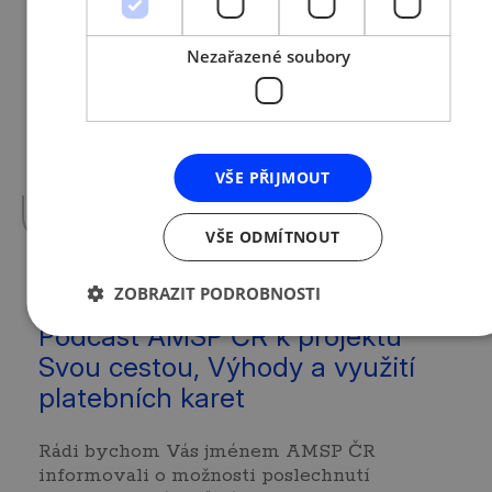
11. 11. 2021 | Tým AMSP ČR
Projekt AMSP ČR Podnikavá
Nezařazené soubory
žena
Projekt AMSP ČR Podnikavá žena je nově
také na LinkedIn! Pokud jste (začínající)
podnikatelka nebo žena uvažující o
VŠE PŘIJMOUT
podnikání…
více »
VŠE ODMÍTNOUT
ZOBRAZIT PODROBNOSTI
9. 11. 2021 | Tým AMSP ČR
Podcast AMSP ČR k projektu
Svou cestou, Výhody a využití
platebních karet
Rádi bychom Vás jménem AMSP ČR
informovali o možnosti poslechnutí