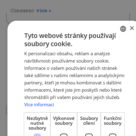
Omezení:
více »
×
Tyto webové stránky používají
soubory cookie.
25. 11. 2021 | Tým AMSP ČR
CZECH
Soutěž Nastartujte se 2021 pro
K personalizaci obsahu, reklam a analýze
ENGLISH
začínající podnikatele zná své
návštěvnosti používáme soubory cookie.
vítěze
Informace o vašem používání našich stránek
také sdílíme s našimi reklamními a analytickými
partnery, kteří je mohou kombinovat s dalšími
V pořadí již 9. ročník grantového programu
informacemi, které jste jim poskytli nebo které
Komerční banky a Asociace malých a
středních podniků a živnostníků ČR (AMSP
shromáždili při vašem používání jejich služeb.
ČR) pro…
více »
Více informací
Nezbytně
Výkonové
Soubory
Funkční
nutné
soubory
cílení
soubory
soubory