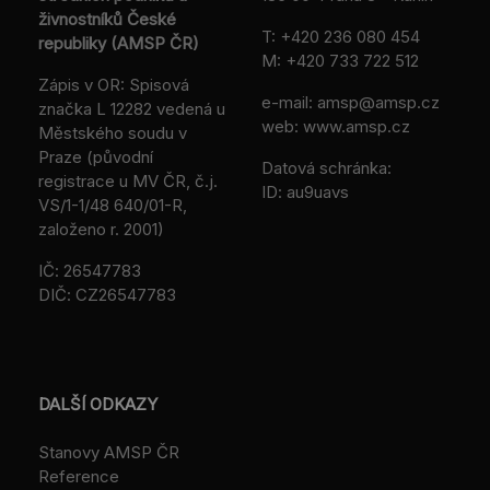
živnostníků České
T:
+420 236 080 454
republiky (AMSP ČR)
M:
+420 733 722 512
Zápis v OR: Spisová
e-mail:
amsp@amsp.cz
značka L 12282 vedená u
web: www.amsp.cz
Městského soudu v
Praze (původní
Datová schránka:
registrace u MV ČR, č.j.
ID: au9uavs
VS/1-1/48 640/01-R,
založeno r. 2001)
IČ: 26547783
DIČ: CZ26547783
DALŠÍ ODKAZY
Stanovy AMSP ČR
Reference