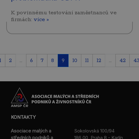
K povinnému testování zaměstnanců ve
firmách:
více »
1
2
...
6
7
8
9
10
11
12
...
42
4
KONTAKTY
Asociace malých a
Sokolovská 100/94
středních podniků a
186 00 Praha 8 - Karlín