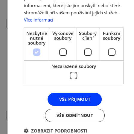
schválila testování ve firmách s 10-49
informacemi, které jste jim poskytli nebo které
zaměstnanci. K plošnému testování ve
shromáždili při vašem používání jejich služeb.
firmách tak…
více »
Více informací
Nezbytně
Výkonové
Soubory
Funkční
nutné
soubory
cílení
soubory
soubory
12. 3. 2021 | Tým AMSP ČR
Podporujeme rodinné firmy -
Nabídka benefitů registrovaným
Nezařazené soubory
rodinným podnikům pro rok 2021
Vážení podnikatelé, dovolujeme si Vás
informovat o jedinečných benefitech, které
VŠE PŘIJMOUT
mohou v tomto roce 2021 využít všichni
členové…
více »
VŠE ODMÍTNOUT
ZOBRAZIT PODROBNOSTI