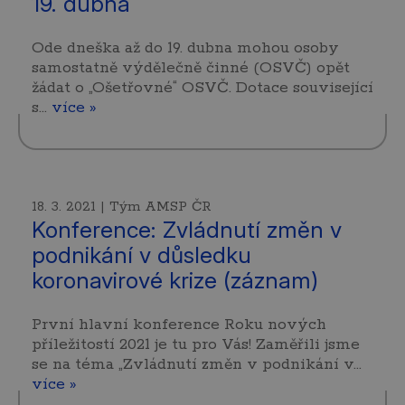
19. dubna
Ode dneška až do 19. dubna mohou osoby
samostatně výdělečně činné (OSVČ) opět
žádat o „Ošetřovné“ OSVČ. Dotace související
s…
více »
18. 3. 2021 | Tým AMSP ČR
Konference: Zvládnutí změn v
podnikání v důsledku
koronavirové krize (záznam)
První hlavní konference Roku nových
příležitostí 2021 je tu pro Vás! Zaměřili jsme
se na téma „Zvládnutí změn v podnikání v…
více »