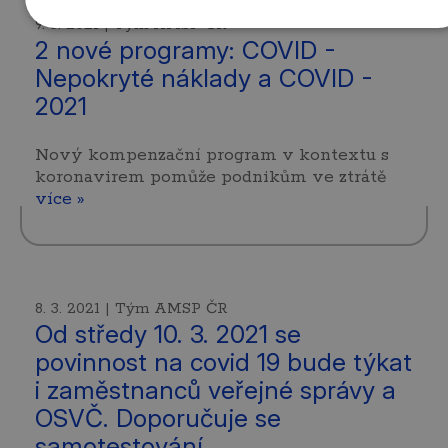
9. 3. 2021 | Tým AMSP ČR
2 nové programy: COVID -
Nepokryté náklady a COVID -
2021
Nový kompenzační program v kontextu s
koronavirem pomůže podnikům ve ztrátě
více »
8. 3. 2021 | Tým AMSP ČR
Od středy 10. 3. 2021 se
povinnost na covid 19 bude týkat
i zaměstnanců veřejné správy a
OSVČ. Doporučuje se
samotestování