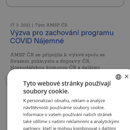
17. 3. 2021 | Tým AMSP ČR
Výzva pro zachování programu
COVID Nájemné
AMSP ČR se připojila k výzvě spolu se
Svazem průmyslu a dopravy ČR,
Hospodářskou komorou ČR a dalšími
podnikatelskými…
více »
×
Tyto webové stránky používají
soubory cookie.
CZECH
K personalizaci obsahu, reklam a analýze
ENGLISH
16. 3. 2021 | Tým AMSP ČR
návštěvnosti používáme soubory cookie.
Testování v malých firmách
Informace o vašem používání našich stránek
také sdílíme s našimi reklamními a analytickými
Vláda na včerejším (15.3.2021) zasedání
partnery, kteří je mohou kombinovat s dalšími