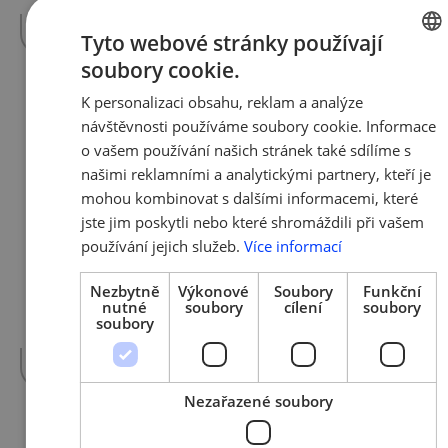
do…
více »
Tyto webové stránky používají
soubory cookie.
CZECH
K personalizaci obsahu, reklam a analýze
ENGLIS
24. 7. 2017 | Tým AMSP ČR
návštěvnosti používáme soubory cookie. Informace
Podnikáme odpovědně: Ocenění
o vašem používání našich stránek také sdílíme s
na míru ušité malým a středním
našimi reklamními a analytickými partnery, kteří je
podnikům, rodinným firmám a
mohou kombinovat s dalšími informacemi, které
sociálním podnikům
jste jim poskytli nebo které shromáždili při vašem
používání jejich služeb.
Více informací
Rada kvality ČR přijímá do 31. 8. 2017
Nezbytně
Výkonové
Soubory
Funkční
přihlášky do třetího ročníku ocenění za
nutné
soubory
cílení
soubory
společenskou odpovědnost „Podnikáme
soubory
odpovědně“.…
více »
Nezařazené soubory