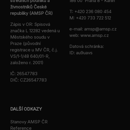
středních podniků a
186 00 Praha 8 - Karlín
živnostníků České
T:
+420 236 080 454
republiky (AMSP ČR)
M:
+420 733 722 512
Zápis v OR: Spisová
e-mail:
amsp@amsp.cz
značka L 12282 vedená u
web: www.amsp.cz
Městského soudu v
Praze (původní
Datová schránka:
registrace u MV ČR, č.j.
ID: au9uavs
VS/1-1/48 640/01-R,
založeno r. 2001)
IČ: 26547783
DIČ: CZ26547783
DALŠÍ ODKAZY
Stanovy AMSP ČR
Reference