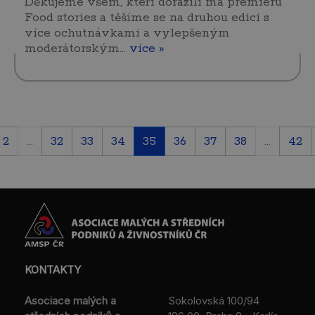
Děkujeme všem, kteří dorazili ma premiéru
Food stories a těšíme se na druhou edici s
více ochutnávkami a vylepšeným
moderátorským…
více »
2
...
32
33
34
35
36
37
38
...
42
KONTAKTY
Asociace malých a
Sokolovská 100/94