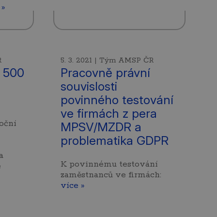
 »
R
5. 3. 2021 | Tým AMSP ČR
 500
Pracovně právní
souvislosti
povinného testování
ve firmách z pera
Roční
MPSV/MZDR a
problematika GDPR
a
K povinnému testování
e
zaměstnanců ve firmách:
více »