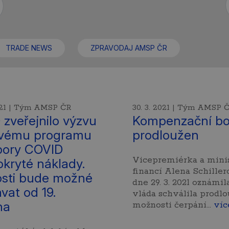
TRADE NEWS
ZPRAVODAJ AMSP ČR
2021 | Tým AMSP ČR
30. 3. 2021 | Tým AMSP 
zveřejnilo výzvu
Kompenzační b
ovému programu
prodloužen
ory COVID
Vicepremiérka a mini
kryté náklady.
financí Alena Schille
sti bude možné
dne 29. 3. 2021 oznámila
vat od 19.
vláda schválila prodlo
na
možnosti čerpání…
víc