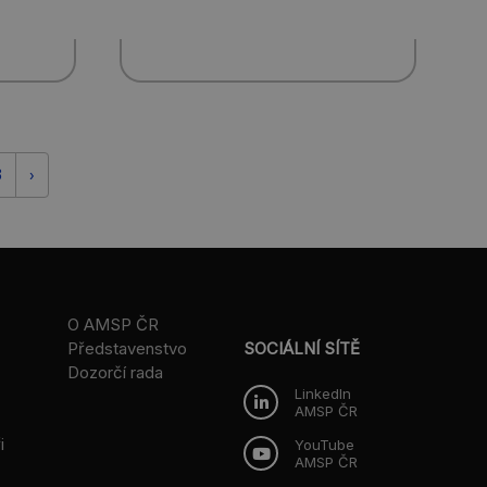
3
›
O AMSP ČR
Představenstvo
SOCIÁLNÍ SÍTĚ
Dozorčí rada
LinkedIn
AMSP ČR
i
YouTube
AMSP ČR