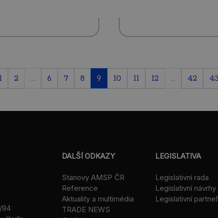
1
2
...
6
7
8
9
10
11
12
...
42
4
DALŠÍ ODKAZY
LEGISLATIVA
Stanovy AMSP ČR
Legislativní rada
Reference
Legislativní návrhy
Aktuality a multimédia
Legislativní partneř
/94
TRADE NEWS