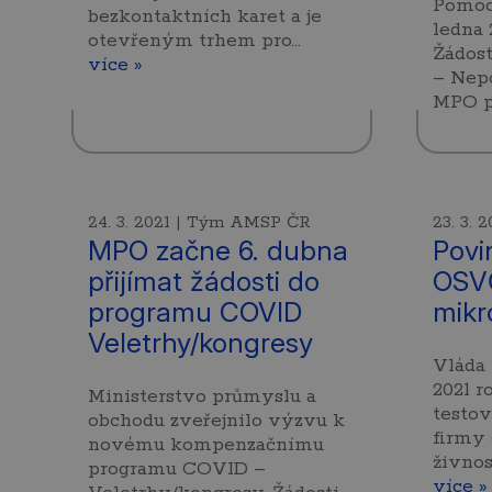
Pomoc 
bezkontaktních karet a je
ledna 
otevřeným trhem pro…
Žádos
více »
– Nep
MPO p
24. 3. 2021 | Tým AMSP ČR
23. 3.
MPO začne 6. dubna
Povi
přijímat žádosti do
OSVČ
programu COVID
mikr
Veletrhy/kongresy
Vláda 
2021 r
Ministerstvo průmyslu a
testov
obchodu zveřejnilo výzvu k
firmy 
novému kompenzačnímu
živnos
programu COVID –
více »