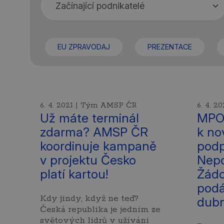
EU ZPRAVODAJ
PREZENTACE
6. 4. 2021 | Tým AMSP ČR
6. 4. 
Už máte terminál
MPO 
zdarma? AMSP ČR
k n
koordinuje kampaně
podp
v projektu Česko
Nepo
platí kartou!
Žádo
podá
Kdy jindy, když ne teď?
dub
Česká republika je jedním ze
světových lídrů v užívání