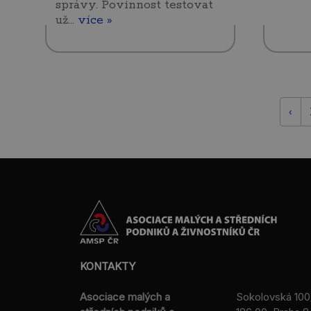
správy. Povinnost testovat
už…
více »
‹
KONTAKTY
Asociace malých a
Sokolovská 100