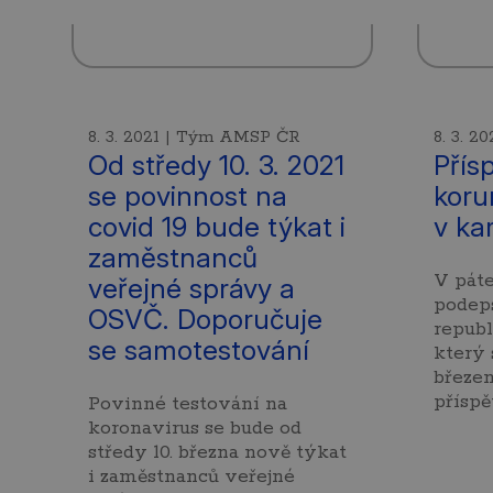
8. 3. 2021 | Tým AMSP ČR
8. 3. 
Od středy 10. 3. 2021
Přís
se povinnost na
koru
covid 19 bude týkat i
v ka
zaměstnanců
V páte
veřejné správy a
podeps
OSVČ. Doporučuje
republ
se samotestování
který 
březen
přísp
Povinné testování na
koronavirus se bude od
středy 10. března nově týkat
i zaměstnanců veřejné