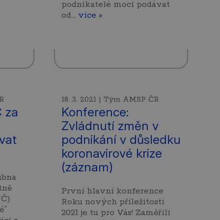
podnikatelé moci podávat
od…
více »
ČR
18. 3. 2021 | Tým AMSP ČR
 za
Konference:
Zvládnutí změn v
vat
podnikání v důsledku
koronavirové krize
(záznam)
ubna
tně
První hlavní konference
VČ)
Roku nových příležitostí
é“
2021 je tu pro Vás! Zaměřili