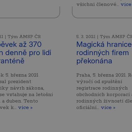
všichni členové…
více
2021 | Tým AMSP ČR
5. 3. 2021 | Tým AMSP Č
pěvek až 370
Magická hranice
n denně pro lidi
rodinných firem
ranténě
překonána
k 5. března 2021
Praha, 5. března 2021. 
al prezident
výročí od spuštění
iky návrh zákona,
registrace rodinných
se vztahuje na letošní
obchodních korporací 
 a duben. Tento
rodinných živností dl
ěvek k…
více »
oficiální…
více »