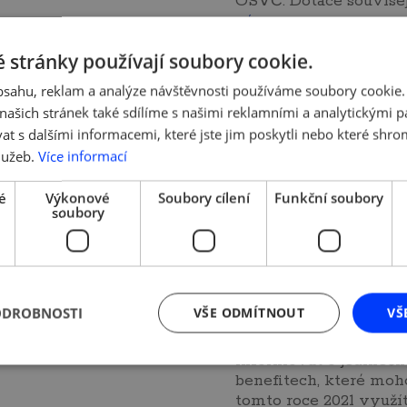
OSVČ. Dotace souvisej
více »
 stránky používají soubory cookie.
obsahu, reklam a analýze návštěvnosti používáme soubory cookie.
ašich stránek také sdílíme s našimi reklamními a analytickými par
 2021 | Tým AMSP ČR
12. 3. 2021 | Tým AMSP 
 s dalšími informacemi, které jste jim poskytli nebo které shro
ování v malých
Podporujeme
lužeb.
Více informací
ách
rodinné firmy -
Nabídka benefit
é
Výkonové
Soubory cílení
Funkční soubory
soubory
na včerejším
registrovaným
2021) zasedání schválila
rodinným podni
ání ve firmách s 10-49
pro rok 2021
tnanci. K plošnému
ání ve firmách tak…
ODROBNOSTI
VŠE ODMÍTNOUT
VŠ
Vážení podnikatelé,
dovolujeme si Vás
informovat o jedineč
benefitech, které moh
tomto roce 2021 využí