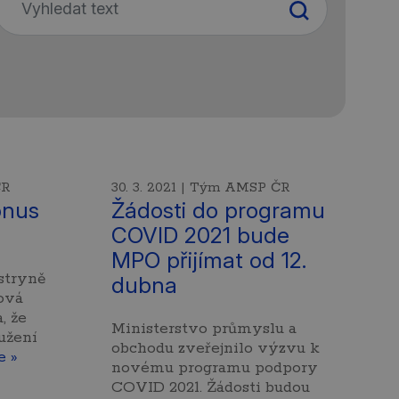
ČR
30. 3. 2021 | Tým AMSP ČR
onus
Žádosti do programu
COVID 2021 bude
MPO přijímat od 12.
stryně
dubna
rová
, že
Ministerstvo průmyslu a
užení
obchodu zveřejnilo výzvu k
e »
novému programu podpory
COVID 2021. Žádosti budou