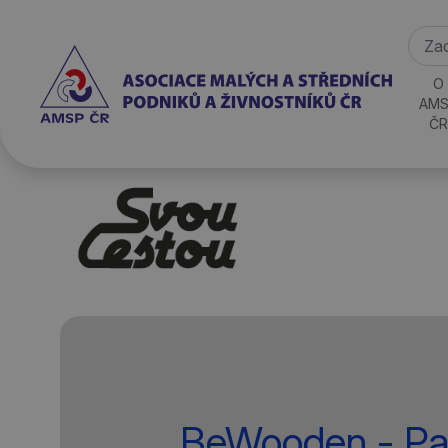
O
AMS
ČR
BeWooden - Pat