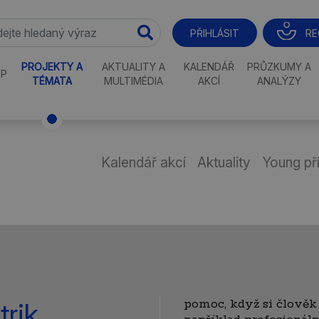
RE
PŘIHLÁSIT
PROJEKTY A
AKTUALITY A
KALENDÁŘ
PRŮZKUMY A
P
TÉMATA
MULTIMÉDIA
AKCÍ
ANALÝZY
Kalendář akcí
Aktuality
Young př
pomoc, když si člověk 
rik