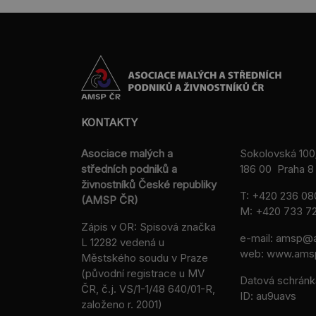
KONTAKTY
Asociace malých a
Sokolovská 100
středních podniků a
186 00 Praha 8 
živnostníků České republiky
T:
+420 236 08
(AMSP ČR)
M:
+420 733 72
Zápis v OR: Spisová značka
e-mail:
amsp@a
L 12282 vedená u
web: www.ams
Městského soudu v Praze
(původní registrace u MV
Datová schránk
ČR, č.j. VS/1-1/48 640/01-R,
ID: au9uavs
založeno r. 2001)