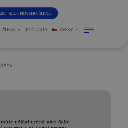
GISTRACE NOVÉHO ČLENA
ČLENSTVÍ
KONTAKTY
ČESKY
íběhy
může udělat určité věci (jako