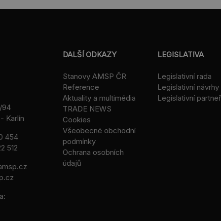
DALŠÍ ODKAZY
LEGISLATIVA
Stanovy AMSP ČR
Legislativní rada
Reference
Legislativní návrhy
Aktuality a multimédia
Legislativní partneř
/94
TRADE NEWS
- Karlín
Cookies
Všeobecné obchodní
0 454
podmínky
2 512
Ochrana osobních
údajů
msp.cz
p.cz
a: