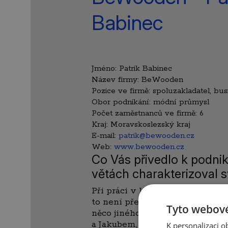
Babinec
Jméno:
Patrik Babinec
Název firmy:
BeWooden
Pozice ve firmě:
spoluzakladatel, bu
Obor podnikání:
módní průmysl
Počet zaměstnanců ve firmě:
6
Kraj:
Moravskoslezský kraj
E-mail:
patrik@bewooden.cz
Web:
www.bewooden.cz
Co Vás přivedlo k podnik
větách charakterizoval 
Při práci v korporátní sféře jse
to není přesně to, co hledám a ž
Tyto webové
něco jiného. Společně s dvěma
a Jakubem, jsme založili značku
K personalizaci 