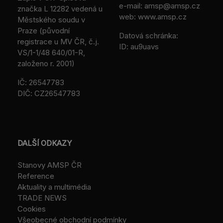
e-mail:
amsp@amsp.cz
značka L 12282 vedená u
web: www.amsp.cz
Městského soudu v
Praze (původní
Datová schránka:
registrace u MV ČR, č.j.
ID: au9uavs
VS/1-1/48 640/01-R,
založeno r. 2001)
IČ: 26547783
DIČ: CZ26547783
DALŠÍ ODKAZY
Stanovy AMSP ČR
Reference
Aktuality a multimédia
TRADE NEWS
Cookies
Všeobecné obchodní podmínky