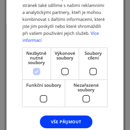
stránek také sdílíme s našimi reklamními
Kromě vítězství v grantovém programu
a analytickými partnery, kteří je mohou
Nastartujte se především to, že se naše
produkty lidem líbí.
kombinovat s dalšími informacemi, které
jste jim poskytli nebo které shromáždili
Jaké jsou Vaše plány
při vašem používání jejich služeb.
Více
do budoucna?
informací
Hlavní cíl je nyní pokusit se pro naši
Nezbytně
Výkonové
Soubory
značku získat stabilní místo na trhu,
nutné
soubory
cílení
případně rozšířit aktivity v rámci oboru.
soubory
Jelikož ještě dokončuji studium na VŠE
a kolega ŠAVŠ, tak též dokončení vysoké
školy.
Funkční soubory
Nezařazené
soubory
Čeho byste se na základě
vlastních zkušeností již
vyvaroval?
Ne vždy to jde, ale především všem
VŠE PŘIJMOUT
složitostem, ať už jde o vývoj jakéhokoliv