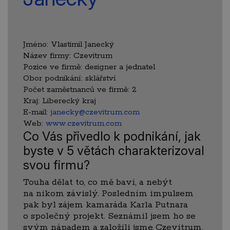
Jméno:
Vlastimil Janecký
Název firmy:
Czevitrum
Pozice ve firmě:
designer a jednatel
Obor podnikání:
sklářství
Počet zaměstnanců ve firmě:
2
Kraj:
Liberecký kraj
E-mail:
janecky@czevitrum.com
Web:
www.czevitrum.com
Co Vás přivedlo k podnikání, jak
byste v 5 větách charakterizoval
svou firmu?
Touha dělat to, co mě baví, a nebýt
na nikom závislý. Posledním impulsem
pak byl zájem kamaráda Karla Putnara
o společný projekt. Seznámil jsem ho se
svým nápadem a založili jsme Czevitrum,