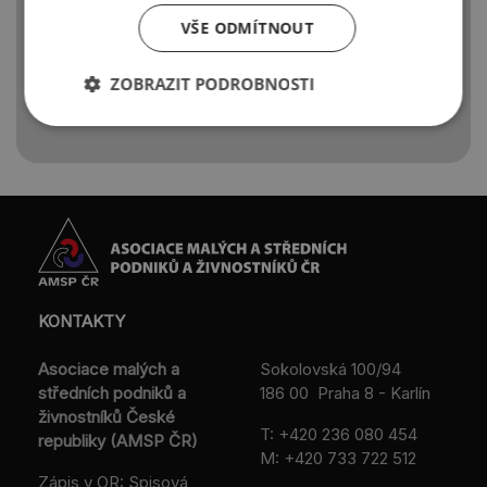
produktu nebo jednání kterékoli úrovně.
V jednoduchosti je krása a zde platí
VŠE ODMÍTNOUT
i úspora času a peněz.
ZOBRAZIT PODROBNOSTI
KONTAKTY
Asociace malých a
Sokolovská 100/94
středních podniků a
186 00 Praha 8 - Karlín
živnostníků České
T:
+420 236 080 454
republiky (AMSP ČR)
M:
+420 733 722 512
Zápis v OR: Spisová