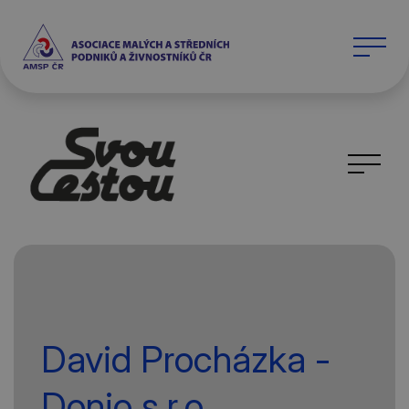
David Procházka -
Donio s.r.o.