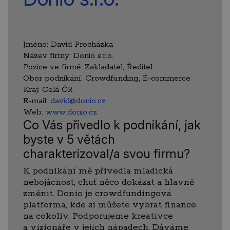
Jméno:
David Procházka
Název firmy:
Donio s.r.o.
Pozice ve firmě:
Zakladatel, Ředitel
Obor podnikání:
Crowdfunding, E-commerce
Kraj:
Celá ČR
E-mail:
david@donio.cz
Web:
www.donio.cz
Co Vás přivedlo k podnikání, jak
byste v 5 větách
charakterizoval/a svou firmu?
K podnikání mě přivedla mladická
nebojácnost, chuť něco dokázat a hlavně
změnit. Donio je crowdfundingová
platforma, kde si můžete vybrat finance
na cokoliv. Podporujeme kreativce
a vizionáře v jejich nápadech. Dáváme