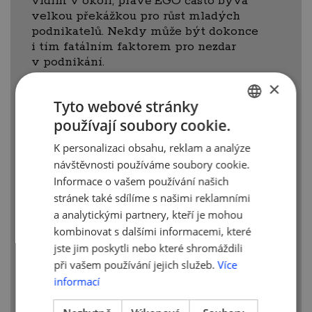
vidím v okolí, právě EGO často bývá
velkou překážkou pro růst mladých
podnikatelů. Nekdy může být dokonce
i tím fatálním faktorem pro nezdar
v podnikání.
×
Co považujete za svůj největší
Tyto webové stránky
úspěch?
používají soubory cookie.
CZECH
Založení projektu Donio. Během jednoho
K personalizaci obsahu, reklam a analýze
ENGLISH
jediného roku se nám podařilo přerozdělit
návštěvnosti používáme soubory cookie.
70 milionů korun na různé účely.
Informace o vašem používání našich
Převládají většinou ty dobročinné, což
stránek také sdílíme s našimi reklamními
z celého mého podnikání, dělá
a analytickými partnery, kteří je mohou
o to smysluplnější záležitost. Dělat to co
kombinovat s dalšími informacemi, které
mě baví, naplňuje a zároveň dělá svět
jste jim poskytli nebo které shromáždili
hezčím, může znít jako klišé, ale přesně
při vašem používání jejich služeb.
Více
to se mi díky Donio podařilo.
informací
Jaké jsou Vaše plány