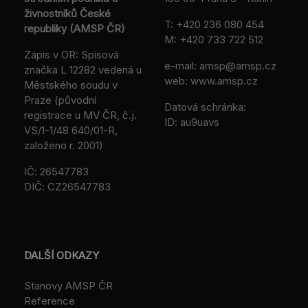
živnostníků České
T:
+420 236 080 454
republiky (AMSP ČR)
M:
+420 733 722 512
Zápis v OR: Spisová
e-mail:
amsp@amsp.cz
značka L 12282 vedená u
web: www.amsp.cz
Městského soudu v
Praze (původní
Datová schránka:
registrace u MV ČR, č.j.
ID: au9uavs
VS/1-1/48 640/01-R,
založeno r. 2001)
IČ: 26547783
DIČ: CZ26547783
DALŠÍ ODKAZY
Stanovy AMSP ČR
Reference