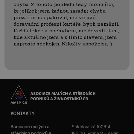
chyba. Z tohoto pohledu tedy mohu říci,
že jelikož jsem žádnou zásadní chybu
prozatím neopakoval, nic ve své
dosavadní profesní kariéře, bych neměnil.
Každá lekce a pochybení, mě dovedli tam,
kde aktuálně jsem a s tímto stavem, jsem
naprosto spokojen. Nikoliv uspokojen :)
KONTAKTY
Asociace malých a
Sokolovská 100/94
středních podniků a
186 00 Praha 8 - Karlín