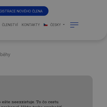
GISTRACE NOVÉHO ČLENA
ČLENSTVÍ
KONTAKTY
ČESKY
íběhy
 ešte neexzistuje. To čo cestu