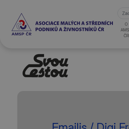
O
AMS
ČR
Emailis / Digi F