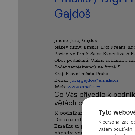
Gajdoš
Jméno:
Juraj Gajdoš
Název firmy:
Emailis, Digi Freaks, s.r.
Pozice ve firmě:
Sales Executive & E-
Obor podnikání:
Online reklama a ma
Počet zaměstnanců ve firmě:
5
Kraj:
Hlavní město Praha
E-mail:
juraj.gajdos@emailis.cz
Web:
www.emailis.cz
Co Vás přivedlo k podnik
větách charakterizoval 
Tyto webové
K podnikaniu smerujem celý živ
Dnes sa cítim konečne na tom 
K personalizaci 
Emailis si prešiel svojím vývoj
vašem používání n
nápady vznikali na letnej teras