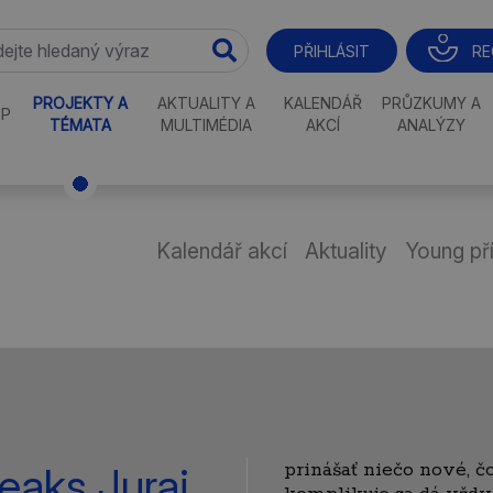
RE
PŘIHLÁSIT
PROJEKTY A
AKTUALITY A
KALENDÁŘ
PRŮZKUMY A
P
TÉMATA
MULTIMÉDIA
AKCÍ
ANALÝZY
Kalendář akcí
Aktuality
Young př
prinášať niečo nové, čo
reaks Juraj