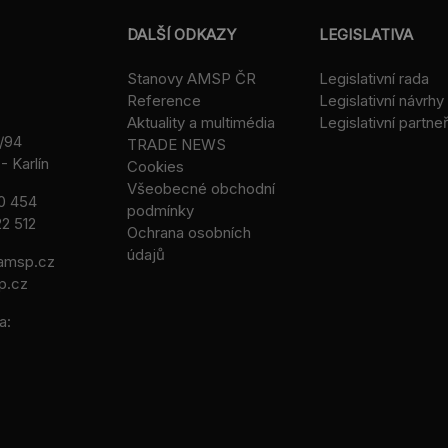
DALŠÍ ODKAZY
LEGISLATIVA
Stanovy AMSP ČR
Legislativní rada
Reference
Legislativní návrhy
Aktuality a multimédia
Legislativní partneř
/94
TRADE NEWS
- Karlín
Cookies
Všeobecné obchodní
0 454
podmínky
2 512
Ochrana osobních
údajů
msp.cz
p.cz
a: