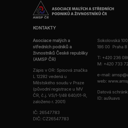
KONTAKTY
Asociace malých a
Sokolovská 100
středních podniků a
186 00 Praha 8 
živnostníků České republiky
T:
+420 236 08
(AMSP ČR)
M:
+420 733 72
Zápis v OR: Spisová značka
e-mail:
amsp@a
L 12282 vedená u
web: www.ams
Městského soudu v Praze
(původní registrace u MV
Datová schránk
ČR, č.j. VS/1-1/48 640/01-R,
ID: au9uavs
založeno r. 2001)
IČ: 26547783
DIČ: CZ26547783