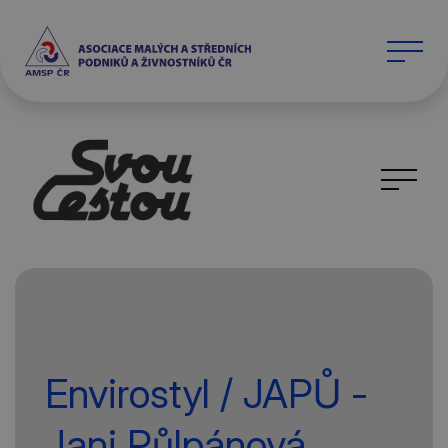
Envirostyl / JAPŮ -
Jani Půlpánová