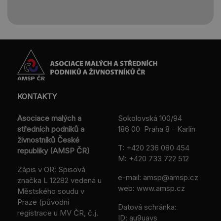
KONTAKTY
Asociace malých a
Sokolovská 100/94
středních podniků a
186 00 Praha 8 - Karlín
živnostníků České
T:
+420 236 080 454
republiky (AMSP ČR)
M:
+420 733 722 512
Zápis v OR: Spisová
e-mail:
amsp@amsp.cz
značka L 12282 vedená u
web: www.amsp.cz
Městského soudu v
Praze (původní
Datová schránka:
registrace u MV ČR, č.j.
ID: au9uavs