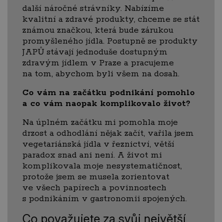
další náročné strávníky. Nabízíme
kvalitní a zdravé produkty, chceme se stát
známou značkou, která bude zárukou
promyšleného jídla. Postupně se produkty
JAPŮ stávají jednoduše dostupným
zdravým jídlem v Praze a pracujeme
na tom, abychom byli všem na dosah.
Co vám na začátku podnikání pomohlo
a co vám naopak komplikovalo život?
Na úplném začátku mi pomohla moje
drzost a odhodlání nějak začít, vařila jsem
vegetariánská jídla v řeznictví, větší
paradox snad ani není. A život mi
komplikovala moje nesystematičnost,
protože jsem se musela zorientovat
ve všech papírech a povinnostech
s podnikáním v gastronomii spojených.
Co považujete za svůj největší