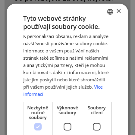
úspěch?
×
Líbí se mi pozorovat jak jsme každý rok
Tyto webové stránky
jinde, o kus vpřed, jak každý rok řešíme
používají soubory cookie.
CZECH
nové "starosti" a jak vše pomalu, ale jistě,
K personalizaci obsahu, reklam a analýze
směřuje k úspěchu. Vloni jsme se dostali
ENGLISH
do finále Social Impact Award, vyhráli
návštěvnosti používáme soubory cookie.
jsem Demo Day u nás v podnikatelském
Informace o vašem používání našich
inkubátoru Point One a různě jsem o JAPŮ
stránek také sdílíme s našimi reklamními
prezentovala. Ale tím opravdovým
a analytickými partnery, kteří je mohou
úspěchem jsou naši spokojení zákazníci,
kombinovat s dalšími informacemi, které
zákazníci, kteří o JAPŮ mluví a vnímají
jste jim poskytli nebo které shromáždili
kvalitu a záměr značky.
při vašem používání jejich služeb.
Více
Jaké jsou Vaše plány
informací
do budoucna?
Nezbytně
Výkonové
Soubory
nutné
soubory
cílení
Do budoucna bych měla ráda vlastní
soubory
firemní výrobnu a spolehlivý tým lidí jak
do kuchyně, tak do terénu. Mám v hlavě
další produktové řady a těším se, až je