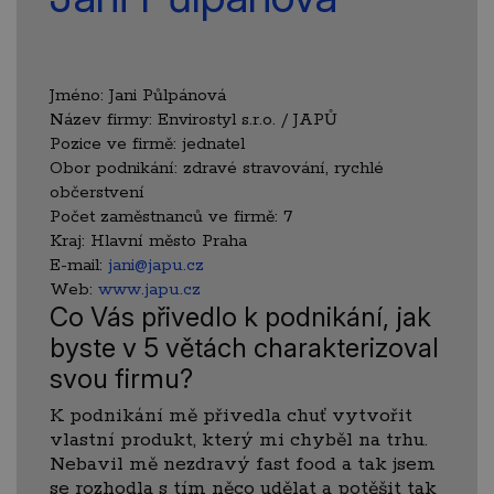
Jméno:
Jani Půlpánová
Název firmy:
Envirostyl s.r.o. / JAPŮ
Pozice ve firmě:
jednatel
Obor podnikání:
zdravé stravování, rychlé
občerstvení
Počet zaměstnanců ve firmě:
7
Kraj:
Hlavní město Praha
E-mail:
jani@japu.cz
Web:
www.japu.cz
Co Vás přivedlo k podnikání, jak
byste v 5 větách charakterizoval
svou firmu?
K podnikání mě přivedla chuť vytvořit
vlastní produkt, který mi chyběl na trhu.
Nebavil mě nezdravý fast food a tak jsem
se rozhodla s tím něco udělat a potěšit tak