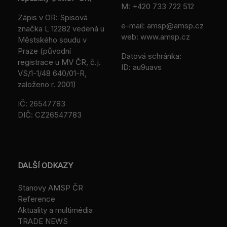
M:
+420 733 722 512
Zápis v OR: Spisová
e-mail:
amsp@amsp.cz
značka L 12282 vedená u
web: www.amsp.cz
Městského soudu v
Praze (původní
Datová schránka:
registrace u MV ČR, č.j.
ID: au9uavs
VS/1-1/48 640/01-R,
založeno r. 2001)
IČ: 26547783
DIČ: CZ26547783
DALŠÍ ODKAZY
Stanovy AMSP ČR
Reference
Aktuality a multimédia
TRADE NEWS