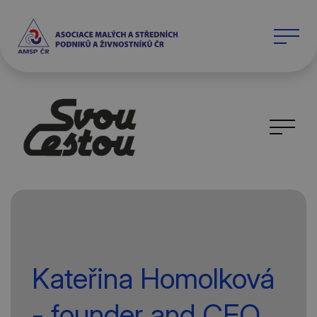
Kateřina Homolková
- founder and CEO