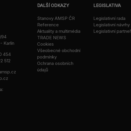
DALŠÍ ODKAZY
LEGISLATIVA
Stanovy AMSP ČR
Legislativní rada
Reference
Legislativní návrhy
Aktuality a multimédia
Legislativní partneř
/94
TRADE NEWS
- Karlín
Cookies
Všeobecné obchodní
0 454
podmínky
2 512
Ochrana osobních
údajů
msp.cz
p.cz
a: