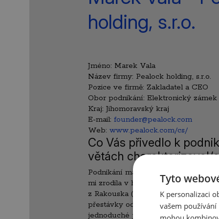
holding, s.r.o.
Jméno:
Marek Vala
Název firmy:
Pealock holding, s.r.o.
Pozice ve firmě:
Zakladatel a CEO
Obor podnikání:
Elektronický zámek
Kraj:
Jihomoravský kraj
E-mail:
founder@pealock.com
Web:
www.pealock.com/cs/
Co Vás přivedlo k podnik
větách charakterizoval/
Podnikání máme v rodině. Myšlenka
Tyto webové
mi zrodila v hlavě přibližně před třem
K personalizaci 
z Rakouska (Kaprunu), kde nám by
přestávky odcizeny na svahu lyže. Uv
vašem používání n
jednoduché je lyže ukrást a že by č
mohou kombinovat