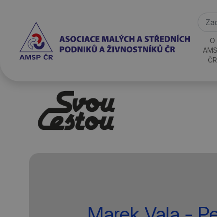
O
AMS
ČR
Marek Vala - P