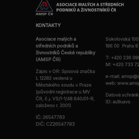
KONTAKTY
Asociace malých a
Sokolovská 100
středních podniků a
186 00 Praha 8 
živnostníků České republiky
T:
+420 236 08
(AMSP ČR)
M:
+420 733 72
Zápis v OR: Spisová značka
e-mail:
amsp@a
L 12282 vedená u
web: www.ams
Městského soudu v Praze
(původní registrace u MV
Datová schránk
ČR, č.j. VS/1-1/48 640/01-R,
ID: au9uavs
založeno r. 2001)
IČ: 26547783
DIČ: CZ26547783