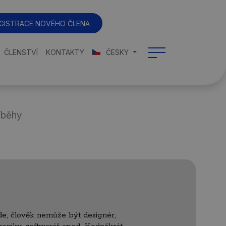
GISTRACE NOVÉHO ČLENA
ČLENSTVÍ
KONTAKTY
ČESKY
íběhy
de, člověk nemůže být designér,