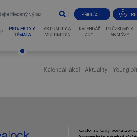
RE
PŘIHLÁSIT
PROJEKTY A
AKTUALITY A
KALENDÁŘ
PRŮZKUMY A
P
TÉMATA
MULTIMÉDIA
AKCÍ
ANALÝZY
Kalendář akcí
Aktuality
Young př
ealock
došlo, že tudy cesta neve