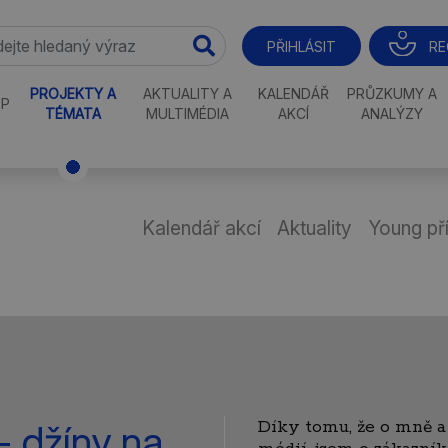
RE
PŘIHLÁSIT
PROJEKTY A
AKTUALITY A
KALENDÁŘ
PRŮZKUMY A
P
TÉMATA
MULTIMÉDIA
AKCÍ
ANALÝZY
Kalendář akcí
Aktuality
Young př
Díky tomu, že o mně a
- džíny na