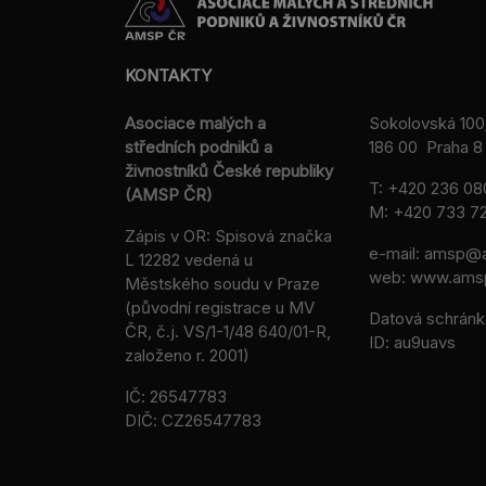
KONTAKTY
Asociace malých a
Sokolovská 100
středních podniků a
186 00 Praha 8 
živnostníků České republiky
T:
+420 236 08
(AMSP ČR)
M:
+420 733 72
Zápis v OR: Spisová značka
e-mail:
amsp@a
L 12282 vedená u
web: www.ams
Městského soudu v Praze
(původní registrace u MV
Datová schránk
ČR, č.j. VS/1-1/48 640/01-R,
ID: au9uavs
založeno r. 2001)
IČ: 26547783
DIČ: CZ26547783