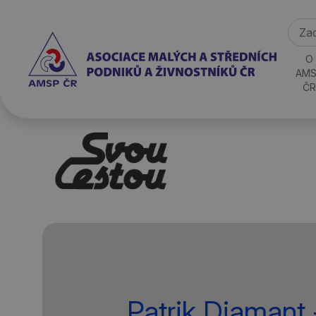
O
AMS
ČR
Patrik Diamant 