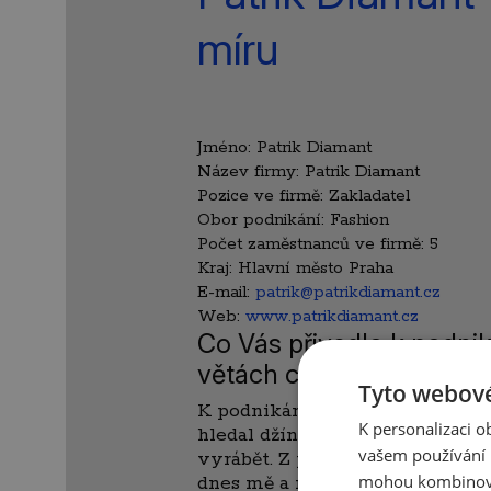
míru
Jméno:
Patrik Diamant
Název firmy:
Patrik Diamant
Pozice ve firmě:
Zakladatel
Obor podnikání:
Fashion
Počet zaměstnanců ve firmě:
5
Kraj:
Hlavní město Praha
E-mail:
patrik@patrikdiamant.cz
Web:
www.patrikdiamant.cz
Co Vás přivedlo k podnik
větách charakterizoval 
Tyto webové
K podnikání mě přivedl vlastní
K personalizaci 
hledal džíny, a tak jsem se rozho
vašem používání n
vyrábět. Z počátku jsem o džíná
mohou kombinovat
dnes mě a mé kolegy považuji z