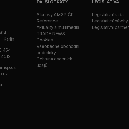
DALŠÍ ODKAZY
LEGISLATIVA
Stanovy AMSP ČR
Legislativní rada
Reference
Legislativní návrhy
Aktuality a multimédia
Legislativní partneř
/94
TRADE NEWS
- Karlín
Cookies
Všeobecné obchodní
0 454
podmínky
2 512
Ochrana osobních
údajů
msp.cz
p.cz
a: