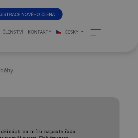
GISTRACE NOVÉHO ČLENA
ČLENSTVÍ
KONTAKTY
ČESKY
íběhy
 džínách na míru napsala řada