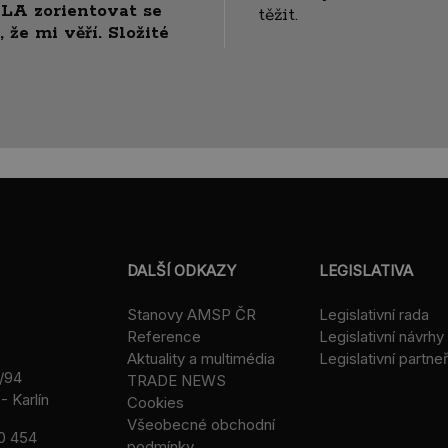
LA zorientovat se
těžit.
 že mi věří. Složité
DALŠÍ ODKAZY
LEGISLATIVA
Stanovy AMSP ČR
Legislativní rada
Reference
Legislativní návrhy
Aktuality a multimédia
Legislativní partneř
/94
TRADE NEWS
- Karlín
Cookies
Všeobecné obchodní
0 454
podmínky