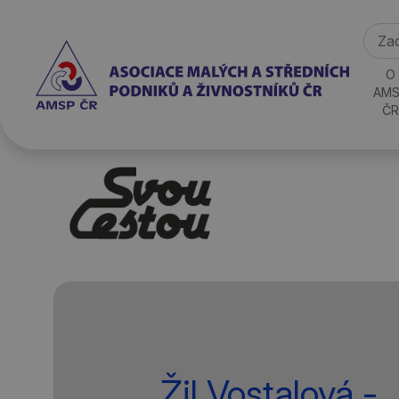
O
AMS
ČR
Žil Vostalová -