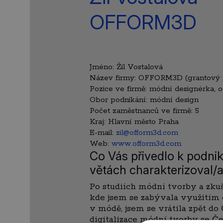
OFFORM3D
Jméno:
Žil Vostalová
Název firmy:
OFFORM3D (grantový p
Pozice ve firmě:
módní designérka, o
Obor podnikání:
módní design
Počet zaměstnanců ve firmě:
5
Kraj:
Hlavní město Praha
E-mail:
zil@ofform3d.com
Web:
www.ofform3d.com
Co Vás přivedlo k podnik
větách charakterizoval/
Po studiích módní tvorby a zkuš
kde jsem se zabývala využitím d
v módě, jsem se vrátila zpět do Č
digitalizace módní tvorby se Č