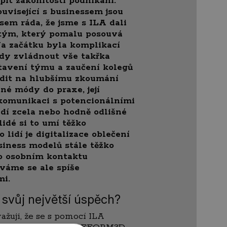
it zákonitosti podnikání.
ouvisející s businessem jsou
sem ráda, že jsme s ILA dali
tým, který pomalu posouvá
a začátku byla komplikací
dy zvládnout vše takřka
stavení týmu a zaučení kolegů
edit na hlubšímu zkoumání
né módy do praxe, její
 komunikaci s potencionálními
ádí zcela nebo hodně odlišné
lidé si to umí těžko
 lidí je digitalizace oblečení
iness modelů stále těžko
po osobním kontaktu
áváme se ale spíše
mi.
 svůj největší úspěch?
ažuji, že se s pomocí ILA