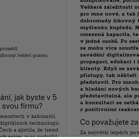
komplikované, pochop
Veškeré záležitosti s
pro mne nové, a tak j
dohromady šikovný 
myšlenku kupředu. N
omezená kapacita, te
v jedné osobě. Po se
se mohu více soustř
rojekt)
zavádění digitalizova
dborný řešitel grantu
propagaci, edukaci i
klienty. Když se zav
přístupy, tak někteří 
představit. Pro mnoho
a hledání nových bus
představitelná, ale 
ání, jak byste v 5
a konzultaci se setk
a svou firmu?
s pozitivními reakce
enostech v zahraničí,
Co považujete za
igitálních technologií
ech a zjistila, že trend
Za největší úspěch pov
ech zatím moc nedotkl.