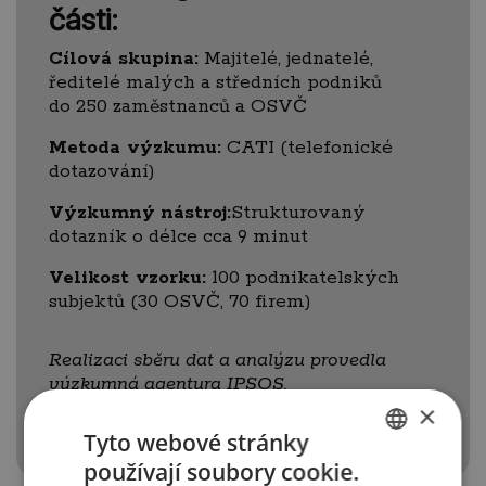
části:
Cílová skupina:
Majitelé, jednatelé,
ředitelé malých a středních podniků
do 250 zaměstnanců a OSVČ
Metoda výzkumu:
CATI (telefonické
dotazování)
Výzkumný
nástroj:
Strukturovaný
dotazník o délce cca 9 minut
Velikost vzorku:
100 podnikatelských
subjektů (30 OSVČ, 70 firem)
Realizaci sběru dat a analýzu provedla
výzkumná agentura IPSOS.
×
Tyto webové stránky
používají soubory cookie.
CZECH