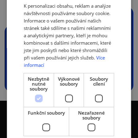
K personalizaci obsahu, reklam a analýze
ENGLISH
návštěvnosti používáme soubory cookie.
PŘÍLOHY
Informace o vašem používání našich
stránek také sdílíme s našimi reklamními
a analytickými partnery, kteří je mohou
kombinovat s dalšími informacemi, které
Ipsos-pro-AMSP_Inovace-a-
jste jim poskytli nebo které shromáždili
Digitalizace_FINAL-002.pdf
při vašem používání jejich služeb.
Více
(1.13 MB)
informací
Nezbytně
Výkonové
Soubory
nutné
soubory
cílení
soubory
Funkční soubory
Nezařazené
soubory
KONTAKTY