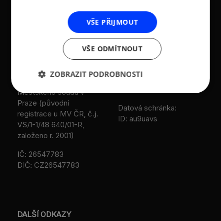
Asociace malých a
Sokolovská 100/94
VŠE PŘIJMOUT
středních podniků a
186 00 Praha 8 - Karlín
živnostníků České
VŠE ODMÍTNOUT
T:
+420 236 080 454
republiky (AMSP ČR)
M:
+420 733 722 512
Zápis v OR: Spisová
ZOBRAZIT PODROBNOSTI
e-mail:
amsp@amsp.cz
značka L 12282 vedená u
web: www.amsp.cz
Městského soudu v
Praze (původní
Datová schránka:
registrace u MV ČR, č.j.
ID: au9uavs
VS/1-1/48 640/01-R,
založeno r. 2001)
IČ: 26547783
DIČ: CZ26547783
DALŠÍ ODKAZY