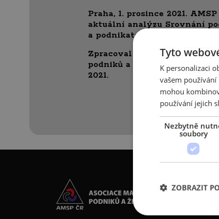
Praha, 1. prosince 2021. AMSP
aktuální analýzu Srovnání po
a podnikatelek v „době covido
Tyto webové
Zpracoval tým Asociace malý
podniků a živnostníků ČR v p
K personalizaci 
2021.
vašem používání n
mohou kombinovat
používání jejich s
Nezbytně nutn
soubory
ZOBRAZIT P