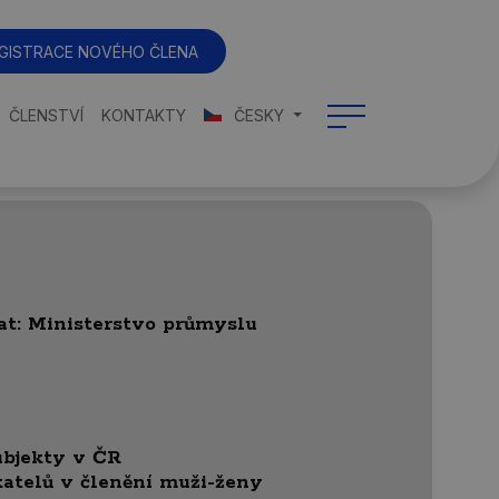
GISTRACE NOVÉHO ČLENA
ČLENSTVÍ
KONTAKTY
ČESKY
dat: Ministerstvo průmyslu
ubjekty v ČR
katelů v členění muži-ženy