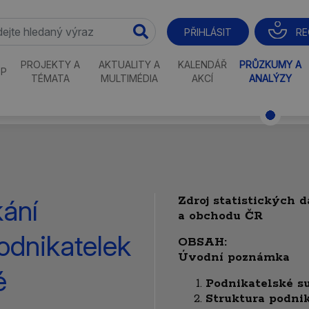
RE
PŘIHLÁSIT
PROJEKTY A
AKTUALITY A
KALENDÁŘ
PRŮZKUMY A
P
TÉMATA
MULTIMÉDIA
AKCÍ
ANALÝZY
Zdroj statistických 
kání
a obchodu ČR
odnikatelek
OBSAH:
Úvodní poznámka
é
Podnikatelské s
Struktura podni