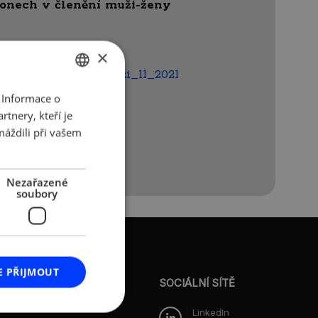
ionech v členění muži-ženy
×
odnikání_Ženy_Muži_11_2021
 Informace o
CZECH
tnery, kteří je
ENGLISH
máždili při vašem
Nezařazené
soubory
O AMSP ČR
E PŘIJMOUT
Představenstvo
SOCIÁLNÍ SÍTĚ
Dozorčí rada
LinkedIn