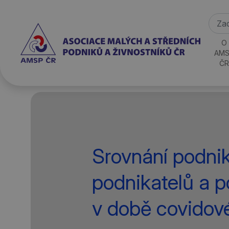
O
AMS
ČR
Srovnání podni
podnikatelů a p
v době covidov