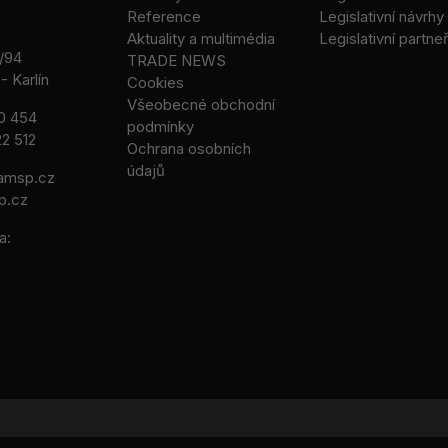
Reference
Legislativní návrhy
Aktuality a multimédia
Legislativní partneř
/94
TRADE NEWS
- Karlín
Cookies
Všeobecné obchodní
0 454
podmínky
2 512
Ochrana osobních
údajů
msp.cz
p.cz
a: