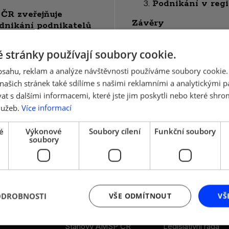
Podnikání v reg
 ČR zveřejňuje
Závěry
dnikání podnikatelů
vé“.
Analýza ke stažení:
 stránky používají soubory cookie.
ANALÝZA-Srovnání_P
ch a středních
růběhu listopadu
obsahu, reklam a analýze návštěvnosti používáme soubory cookie.
ašich stránek také sdílíme s našimi reklamními a analytickými par
 s dalšími informacemi, které jste jim poskytli nebo které shro
lužeb.
Více informací
é
Výkonové
Soubory cílení
Funkční soubory
soubory
ODROBNOSTI
VŠE ODMÍTNOUT
VŠ
DALŠÍ ODKAZY
LEGISLATIVA
Stanovy AMSP ČR
Legislativní rada