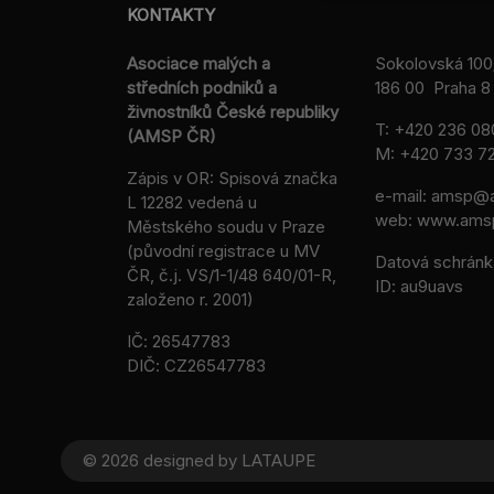
KONTAKTY
Asociace malých a
Sokolovská 100
středních podniků a
186 00 Praha 8 
živnostníků České republiky
T:
+420 236 08
(AMSP ČR)
M:
+420 733 72
Zápis v OR: Spisová značka
e-mail:
amsp@a
L 12282 vedená u
web: www.ams
Městského soudu v Praze
(původní registrace u MV
Datová schránk
ČR, č.j. VS/1-1/48 640/01-R,
ID: au9uavs
založeno r. 2001)
IČ: 26547783
DIČ: CZ26547783
© 2026 designed by
LATAUPE