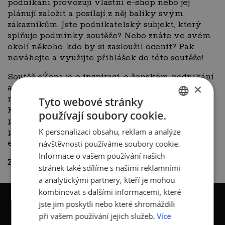
podnikání provozují vlastní e-shop nebo jej
plánují založit a posílají z něj balíky svým
zákazníkům. Jste podnikatelský subjekt, který
splňuje podmínky soutěže? Nebo znáte ve svém
okolí někoho, kdo by si zasloužil ocenit? Pak
neváhejte a využijte přihlášek do této soutěže!
Soutěž eŽena je o inspiraci, o ženském podnikání
×
a někdy i o silných příbězích. Pamatujete si ještě
na příběh loňské vítězky
Kláry Bílé
? O tom, že je
Tyto webové stránky
Klára opravdu silnou a inspirativní ženou, není
používají soubory cookie.
CZECH
pochyb. Jak se má nyní - rok po soutěži, jaké má
K personalizaci obsahu, reklam a analýze
plány a co vzkazuje dalším potenciálním
ENGLISH
eŽenám?
návštěvnosti používáme soubory cookie.
Informace o vašem používání našich
Zhlédnout video s Klárou můžete
ZDE
.
stránek také sdílíme s našimi reklamními
a analytickými partnery, kteří je mohou
kombinovat s dalšími informacemi, které
jste jim poskytli nebo které shromáždili
při vašem používání jejich služeb.
Více