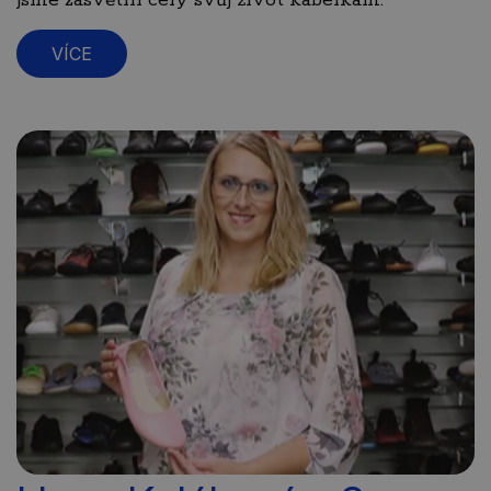
jsme zasvětili celý svůj život kabelkám.
VÍCE