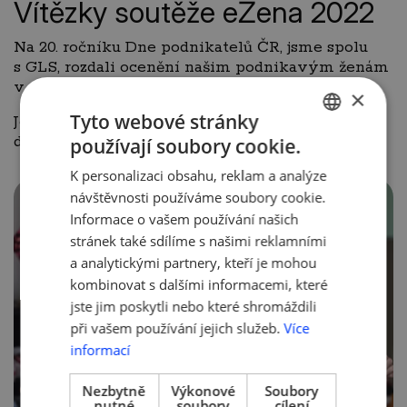
Vítězky soutěže eŽena 2022
Na 20. ročníku Dne podnikatelů ČR, jsme spolu
s GLS, rozdali ocenění našim podnikavým ženám
v rámci 3. ročníku soutěže eŽena
×
Tyto webové stránky
Ještě jednou moc
blahopřejeme
a přejeme řadu
dalších úspěchů v podnikání!
používají soubory cookie.
CZECH
K personalizaci obsahu, reklam a analýze
ENGLISH
návštěvnosti používáme soubory cookie.
Informace o vašem používání našich
stránek také sdílíme s našimi reklamními
a analytickými partnery, kteří je mohou
kombinovat s dalšími informacemi, které
jste jim poskytli nebo které shromáždili
při vašem používání jejich služeb.
Více
informací
Nezbytně
Výkonové
Soubory
nutné
soubory
cílení