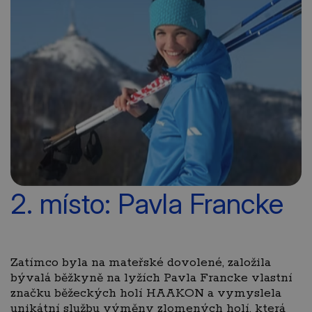
2. místo: Pavla Francke
Zatímco byla na mateřské dovolené, založila
bývalá běžkyně na lyžích Pavla Francke vlastní
značku běžeckých holí HAAKON a vymyslela
unikátní službu výměny zlomených holí, která