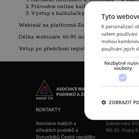
Průvodce online kalkulačkou uhlíkové st
Výstup z kalkulačky – cesta k výhodněj
Tyto webové
Webinář na platformě Zoom
K personalizaci 
vašem používání n
Délka webináře: 60-90 min. včetně dotazů.
mohou kombinovat
používání jejich s
Vstup po předchozí registraci a zakoupení vs
Nezbytně nutn
soubory
ZOBRAZIT P
KONTAKTY
Asociace malých a
Sokolovská 100
středních podniků a
186 00 Praha 8 
živnostníků České republiky