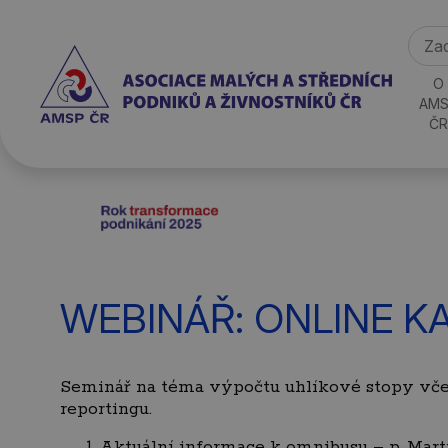
O
AMS
ČR
WEBINÁŘ: ONLINE K
Seminář na téma výpočtu uhlíkové stopy včet
reportingu.
Aktuální informace k omnibusu – p. Mart