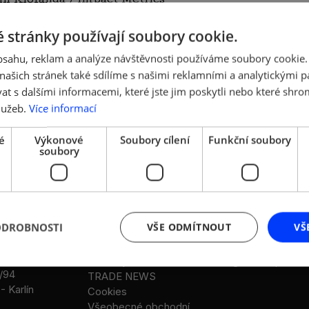
opy – vhodné řešení pro malé firmy i cesta jak obstá
šímu financování ze strany bank, program ELENA – 
 stránky používají soubory cookie.
obsahu, reklam a analýze návštěvnosti používáme soubory cookie.
ašich stránek také sdílíme s našimi reklamními a analytickými par
 s dalšími informacemi, které jste jim poskytli nebo které shro
lužeb.
Více informací
tupenky na e-shopu AMSP ČR, člen 200 Kč, nečlen 500 
é
Výkonové
Soubory cílení
Funkční soubory
soubory
DALŠÍ ODKAZY
LEGISLATIVA
ODROBNOSTI
VŠE ODMÍTNOUT
VŠ
Stanovy AMSP ČR
Legislativní rada
Reference
Legislativní návrhy
Aktuality a multimédia
Legislativní partneř
/94
TRADE NEWS
- Karlín
Cookies
Všeobecné obchodní