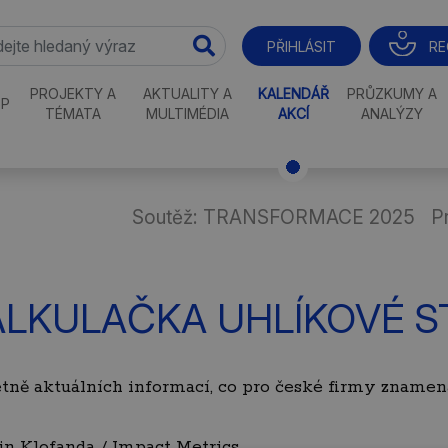
RE
PŘIHLÁSIT
PROJEKTY A
AKTUALITY A
KALENDÁŘ
PRŮZKUMY A
P
TÉMATA
MULTIMÉDIA
AKCÍ
ANALÝZY
Soutěž: TRANSFORMACE 2025
P
ALKULAČKA UHLÍKOVÉ 
ně aktuálních informací, co pro české firmy zname
in Klofanda / Impact Metrics