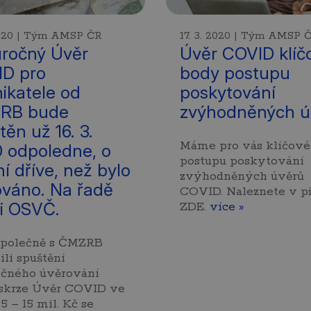
 2020 | Tým AMSP ČR
17. 3. 2020 | Tým AMSP 
ročný Úvěr
Úvěr COVID klíč
D pro
body postupu
ikatele od
poskytování
RB bude
zvýhodněných ú
těn už 16. 3.
Máme pro vás klíčové
 odpoledne, o
postupu poskytování
ní dříve, než bylo
zvýhodněných úvěrů
ováno. Na řadě
COVID. Naleznete v př
 i OSVČ.
ZDE.
více »
polečně s ČMZRB
li spuštění
očného úvěrování
 skrze Úvěr COVID ve
,5 – 15 mil. Kč se