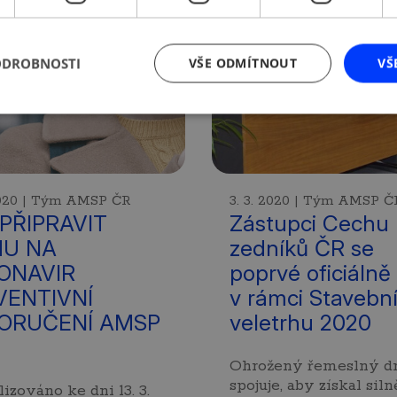
ODROBNOSTI
VŠE ODMÍTNOUT
VŠ
 2020 | Tým AMSP ČR
3. 3. 2020 | Tým AMSP Č
PŘIPRAVIT
Zástupci Cechu
MU NA
zedníků ČR se
ONAVIR
poprvé oficiálně 
VENTIVNÍ
v rámci Stavebn
ORUČENÍ AMSP
veletrhu 2020
Ohrožený řemeslný dr
spojuje, aby získal siln
lizováno ke dni 13. 3.