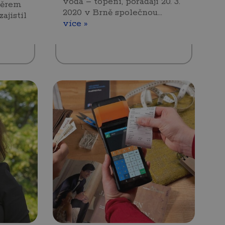
voda – topení, pořádají 20. 3.
měrem
2020 v Brně společnou…
ajistil
více »