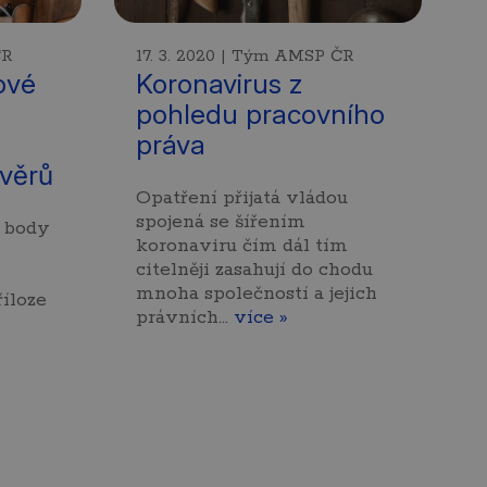
ČR
17. 3. 2020 | Tým AMSP ČR
ové
Koronavirus z
pohledu pracovního
práva
věrů
Opatření přijatá vládou
spojená se šířením
 body
koronaviru čím dál tím
citelněji zasahují do chodu
mnoha společností a jejich
íloze
právních…
více »