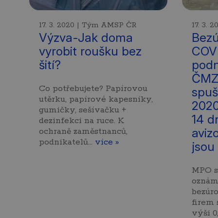
17. 3. 2020 | Tým AMSP ČR
17. 3.
Výzva-Jak doma
Bezú
vyrobit roušku bez
COVI
šití?
podn
ČMZ
Co potřebujete? Papírovou
spuš
utěrku, papírové kapesníky,
2020
gumičky, sešívačku +
14 d
dezinfekci na ruce. K
aviz
ochraně zaměstnanců,
podnikatelů…
více »
jsou
MPO s
oznámi
bezúr
firem
výši 0