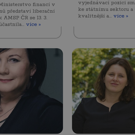
vyjednávací pozici s
Ministerstvo financí v
ke státnímu sektoru a z
nů představí liberační
kvalitnější a…
více »
k AMSP ČR se 13. 3.
účastnila…
více »