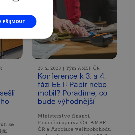
E PŘIJMOUT
R
25. 2. 2020 | Tým AMSP ČR
Konference k 3. a 4.
fázi EET: Papír nebo
sešli
mobil? Poradíme, co
ího
bude výhodnější
Ministerstvo financí,
Finanční správa ČR, AMSP
uh se
ČR a Asociace velkoobchodu
ější