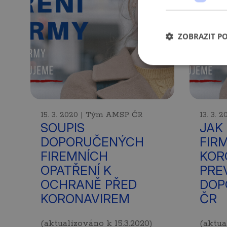
ZOBRAZIT P
15. 3. 2020 | Tým AMSP ČR
13. 3.
SOUPIS
JAK 
DOPORUČENÝCH
FIR
FIREMNÍCH
KOR
OPATŘENÍ K
PRE
OCHRANĚ PŘED
DOP
KORONAVIREM
ČR
(aktualizováno k 15.3.2020)
(aktua