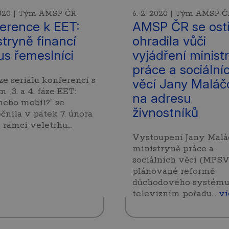
 2020 | Tým AMSP ČR
6. 2. 2020 | Tým AMSP Č
erence k EET:
AMSP ČR se ost
stryně financí
ohradila vůči
us řemeslníci
vyjádření minist
práce a sociální
ze seriálu konferencí s
věcí Jany Maláč
 „3. a 4. fáze EET:
na adresu
nebo mobil?“ se
živnostníků
čnila v pátek 7. února
 rámci veletrhu…
Vystoupení Jany Malá
ministryně práce a
sociálních věcí (MPSV
plánované reformě
důchodového systému
televizním pořadu…
ví