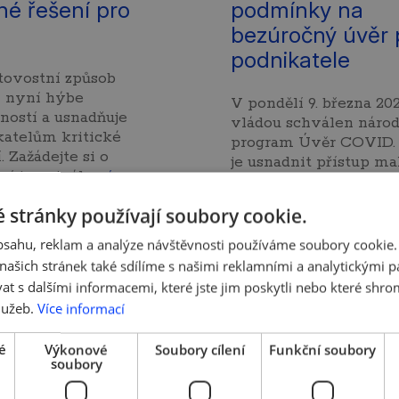
é řešení pro
podmínky na
?
bezúročný úvěr 
podnikatele
tovostní způsob
y nyní hýbe
V pondělí 9. března 20
ností a usnadňuje
vládou schválen národ
atelům kritické
program Úvěr COVID.
. Zažádejte si o
je usnadnit přístup m
ní terminál…
více »
středním podnikatel
více »
 stránky používají soubory cookie.
obsahu, reklam a analýze návštěvnosti používáme soubory cookie.
ašich stránek také sdílíme s našimi reklamními a analytickými par
 s dalšími informacemi, které jste jim poskytli nebo které shro
lužeb.
Více informací
é
Výkonové
Soubory cílení
Funkční soubory
soubory