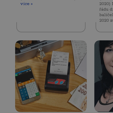
více »
2020) 
řádu d
balíče
2020 z