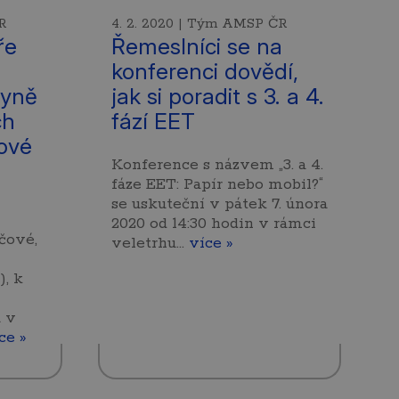
R
4. 2. 2020 | Tým AMSP ČR
ře
Řemeslníci se na
konferenci dovědí,
ryně
jak si poradit s 3. a 4.
ch
fází EET
ové
Konference s názvem „3. a 4.
fáze EET: Papír nebo mobil?“
se uskuteční v pátek 7. února
2020 od 14:30 hodin v rámci
čové,
veletrhu…
více »
), k
 v
ce »