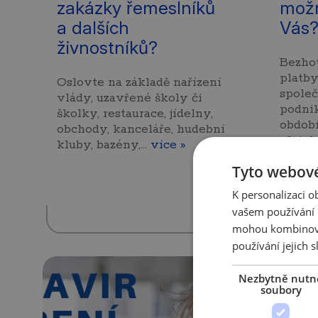
zakázky řemeslníků
možn
a dalších
Vás
živnostníků?
Bezho
platb
Oslovte na základě nařízení
společ
vlády, uzavřené školy či
podnik
školky, restaurace, jídelny,
období
obchody, kanceláře, hudební
plateb
kluby, bazény,…
více »
Tyto webové
K personalizaci 
vašem používání n
mohou kombinovat
používání jejich s
Nezbytně nutn
soubory