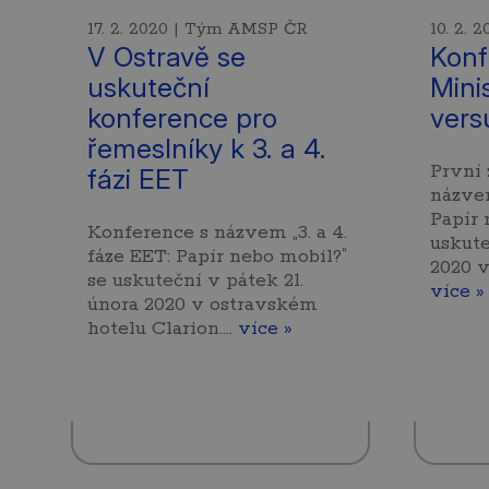
17. 2. 2020 | Tým AMSP ČR
10. 2.
V Ostravě se
Konf
uskuteční
Mini
konference pro
vers
řemeslníky k 3. a 4.
První 
fázi EET
názvem
Papír 
Konference s názvem „3. a 4.
uskute
fáze EET: Papír nebo mobil?“
2020 v
se uskuteční v pátek 21.
více »
února 2020 v ostravském
hotelu Clarion.…
více »