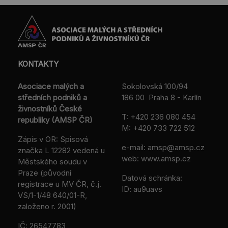
KONTAKTY
Asociace malých a
Sokolovská 100/94
středních podniků a
186 00 Praha 8 - Karlín
živnostníků České
T:
+420 236 080 454
republiky (AMSP ČR)
M:
+420 733 722 512
Zápis v OR: Spisová
e-mail:
amsp@amsp.cz
značka L 12282 vedená u
web: www.amsp.cz
Městského soudu v
Praze (původní
Datová schránka:
registrace u MV ČR, č.j.
ID: au9uavs
VS/1-1/48 640/01-R,
založeno r. 2001)
IČ: 26547783