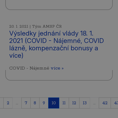
20. 1. 2021 | Tým AMSP ČR
Výsledky jednání vlády 18. 1.
2021 (COVID - Nájemné, COVID
lázně, kompenzační bonusy a
více)
COVID - Nájemné
více »
1
2
...
7
8
9
10
11
12
13
...
42
4