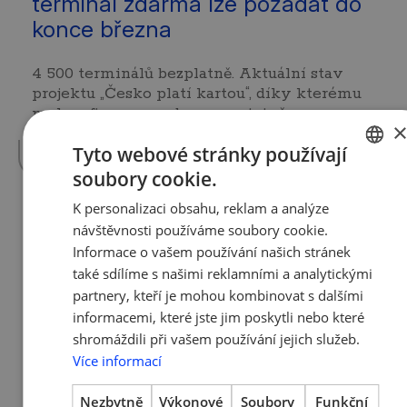
terminál zdarma lze požádat do
konce března
4 500 terminálů bezplatně. Aktuální stav
projektu „Česko platí kartou“, díky kterému
mohou firmy a osoby samostatně
výdělečně…
více »
Tyto webové stránky používají
soubory cookie.
CZECH
K personalizaci obsahu, reklam a analýze
ENGLISH
návštěvnosti používáme soubory cookie.
11. 2. 2021 | Tým AMSP ČR
Spouští se ošetřovné za leden.
Informace o vašem používání našich stránek
také sdílíme s našimi reklamními a analytickými
OSVČ mohou podávat žádosti
partnery, kteří je mohou kombinovat s dalšími
do 11. března
informacemi, které jste jim poskytli nebo které
shromáždili při vašem používání jejich služeb.
Od 10. února 2021 mohou osoby samostatně
Více informací
výdělečně činné (OSVČ) žádat o „ošetřovné“
za leden 2021 a 21. – 22. prosinec 2020. A to…
Nezbytně
Výkonové
Soubory
Funkční